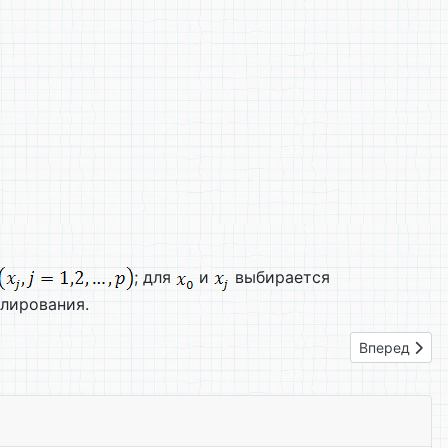
; для
и
выбирается
елирования.
Следующий: 
Вперед