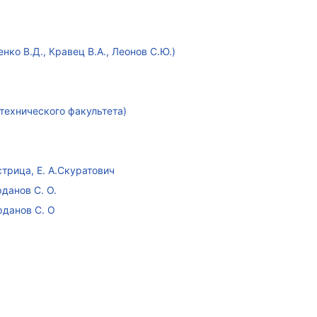
ко В.Д., Кравец В.А., Леонов С.Ю.)
технического факультета)
стрица, Е. А.Скуратович
данов С. О.
рданов С. О