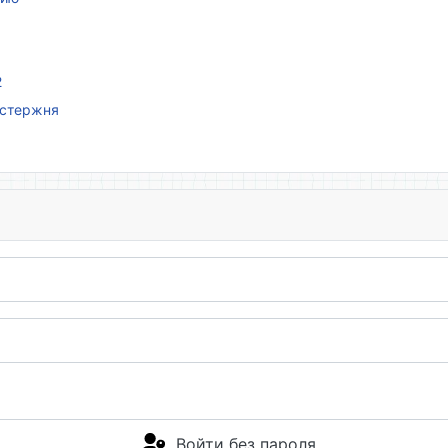
2
 стержня
Войти без пароля