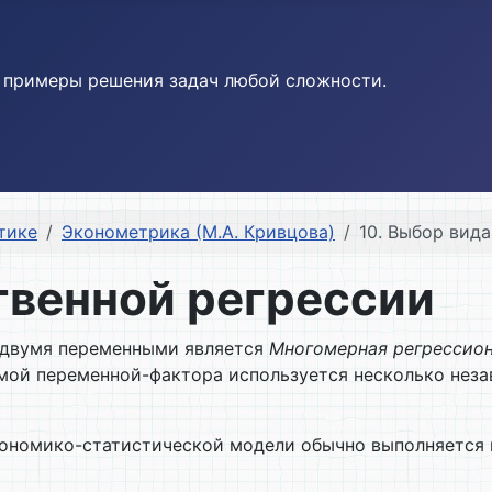
и примеры решения задач любой сложности.
тике
Эконометрика (М.А. Кривцова)
10. Выбор вид
твенной регрессии
 двумя переменными является
Многомерная регрессио
имой переменной-фактора используется несколько нез
ономико-статистической модели обычно выполняется 