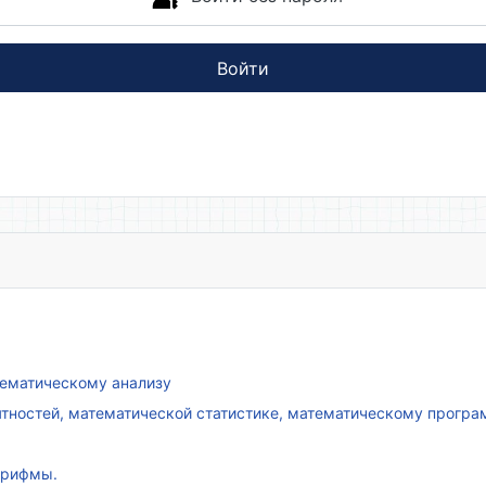
Войти
атематическому анализу
ятностей, математической статистике, математическому прогр
арифмы.