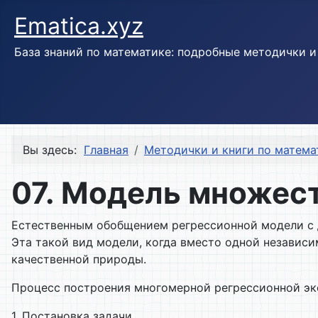
Ematica.xyz
База знаний по математике: подробные методички 
Вы здесь:
Главная
Методички и книги по матема
07. Модель множес
Естественным обобщением регрессионной модели с
Эта такой вид модели, когда вместо одной независ
качественной природы.
Процесс построения многомерной регрессионной эк
1. Постановка задачи.