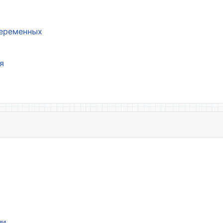
переменных
я
ии