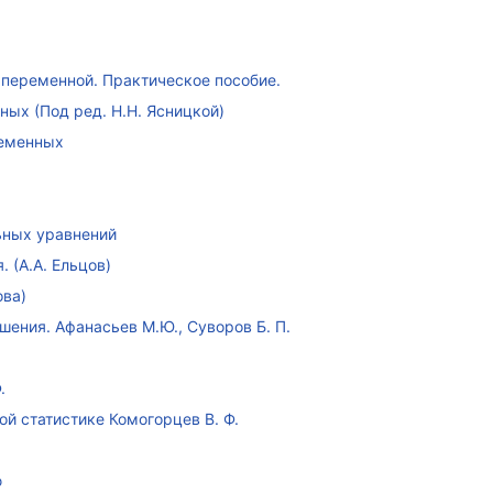
переменной. Практическое пособие.
ых (Под ред. Н.Н. Ясницкой)
ременных
ных уравнений
 (А.А. Ельцов)
ова)
ения. Афанасьев М.Ю., Суворов Б. П.
.
ой статистике Комогорцев В. Ф.
ю