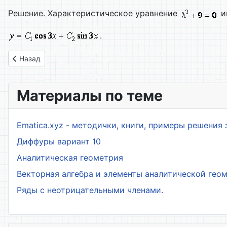
Решение. Характеристическое уравнение
и
.
Предыдущий: 5.2. Случай простых вещественных корней ха
Назад
Материалы по теме
Ematica.xyz - методички, книги, примеры решения 
Диффуры вариант 10
Аналитическая геометрия
Векторная алгебра и элементы аналитической гео
Ряды с неотрицательными членами.