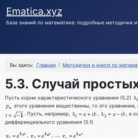
Ematica.xyz
База знаний по математике: подробные методички 
Вы здесь:
Главная
Методички и книги по матема
5.3. Случай просты
Пусть корни характеристического уравнения (5.2)
этого уравнения вещественны, то это уравнение
. Пусть, например,
,
, а 
дифференциального уравнения (5.1)
,
, …,