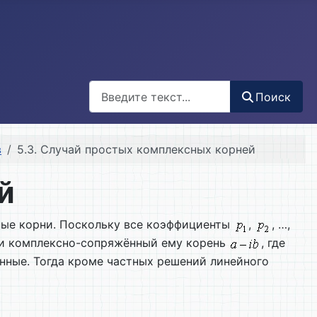
Поиск
Поиск
в
5.3. Случай простых комплексных корней
й
ные корни. Поскольку все коэффициенты
,
, …,
т и комплексно-сопряжённый ему корень
, где
ные. Тогда кроме частных решений линейного