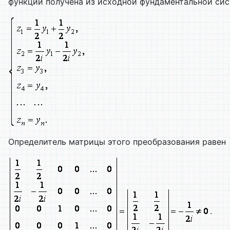
функций получена из исходной фундаментальной си
Определитель матрицы этого преобразования равен
.