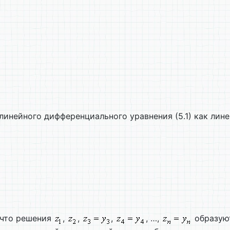
линейного дифференциального уравнения (5.1) как лин
 что решения
,
,
,
, …,
образуют