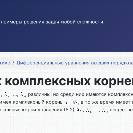
и примеры решения задач любой сложности.
тике
Дифференциальные уравнения высших порядко
х комплексных корне
,
, …,
различны, но среди них имеются комплекс
, имея комплексный корень
, в то же время имее
остальные корни уравнения (5.2)
,
, …,
веществен