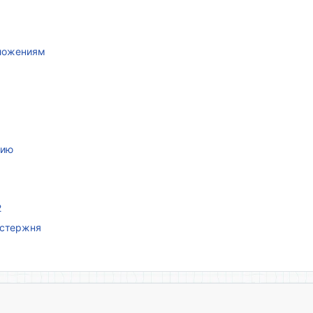
иложениям
нию
2
 стержня