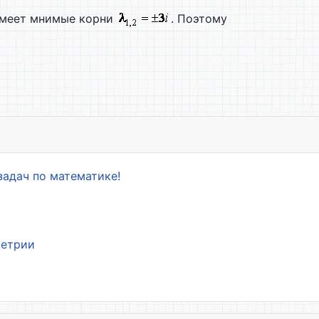
меет мнимые корни
. Поэтому
рактеристического уравнения
задач по математике!
метрии