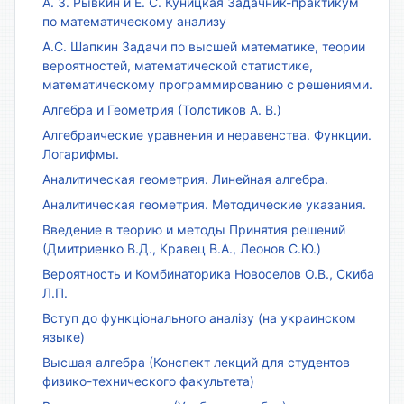
А. З. Рывкин и Е. С. Куницкая Задачник-практикум
по математическому анализу
А.С. Шапкин Задачи по высшей математике, теории
вероятностей, математической статистике,
математическому программированию с решениями.
Алгебра и Геометрия (Толстиков А. В.)
Алгебраические уравнения и неравенства. Функции.
Логарифмы.
Аналитическая геометрия. Линейная алгебра.
Аналитическая геометрия. Методические указания.
Введение в теорию и методы Принятия решений
(Дмитриенко В.Д., Кравец В.А., Леонов С.Ю.)
Вероятность и Комбинаторика Новоселов О.В., Скиба
Л.П.
Вступ до функціонального аналізу (на украинском
языке)
Высшая алгебра (Конспект лекций для студентов
физико-технического факультета)