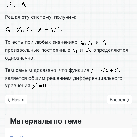
Решая эту систему, получим:
,
.
То есть при любых значениях
,
и
произвольные постоянные
и
определяются
однозначно.
Тем самым доказано, что функция
является общим решением дифференциального
уравнения
.
Предыдущий: 1.1. Дифференциальные уравнения высших по
Следующий: 
Назад
Вперед
Материалы по теме