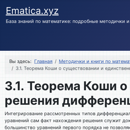
Ematica.xyz
База знаний по математике: подробные методички 
Вы здесь:
Главная
Методички и книги по матема
3.1. Теорема Коши о существовании и единстве
3.1. Теорема Коши 
решения дифференц
Интегрирование рассмотренных типов дифференциаль
уравнений сам факт нахождения решения служит док
большинство уравнений первого порядка не позволя