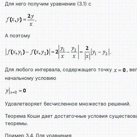
Для него получим уравнение (3.1) с
,
А поэтому
.
Для любого интервала, содержащего точку
, в
начальному условию
Удовлетворяет бесчисленное множество решений.
Теорема Коши дает достаточные условия существова
теоремы.
Пример 3.4. Для уравнения