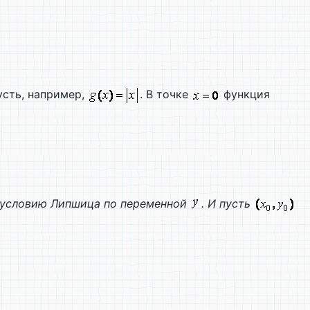
усть, например,
. В точке
функция
 условию Липшица по переменной
. И пусть