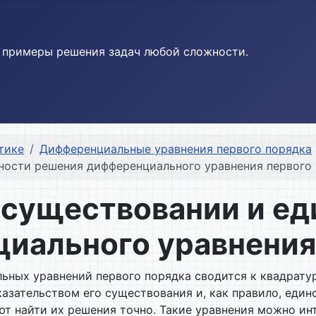
и примеры решения задач любой сложности.
тике
Дифференциальные уравнения первого порядка
нности решения дифференциального уравнения первого
о существовании и е
иального уравнения
ных уравнений первого порядка сводится к квадратуре
азательством его существования и, как правило, един
ют найти их решения точно. Такие уравнения можно ин