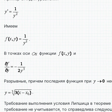
Имеем
.
В точках оси
функции
и
Разрывные, причем последняя функция при
не
.
Требование выполнения условия Липшица в теореме 
требование не учитывается, то справедлива следую