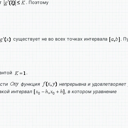
ит
. Поэтому
существует не во всех точках интервала
. П
тантой
.
ости
функция
непрерывна и удовлетворяет
такой интервал
, в котором уравнение