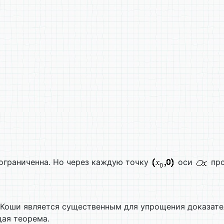
ограниченна. Но через каждую точку
оси
про
Коши является существенным для упрощения доказател
щая теорема.