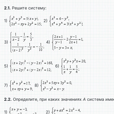
2.1.
Решите систему:
1)
2)
3)
4)
5)
6)
7)
8)
2.2.
Определите, при каких значениях
А
система имее
1)
2)