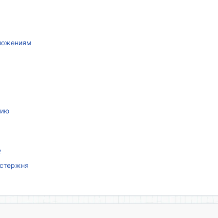
иложениям
нию
2
 стержня