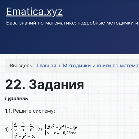
Ematica.xyz
База знаний по математике: подробные методички 
Вы здесь:
Главная
Методички и книги по матема
22. Задания
I уровень
1.1.
Решите систему:
1)
2)