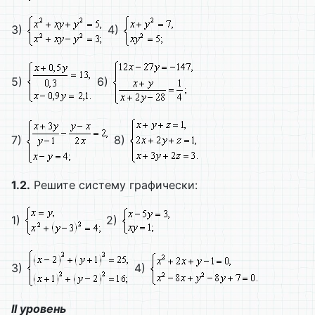
3)
4)
5)
6)
7)
8)
1.2.
Решите систему графически:
1)
2)
3)
4)
II уровень