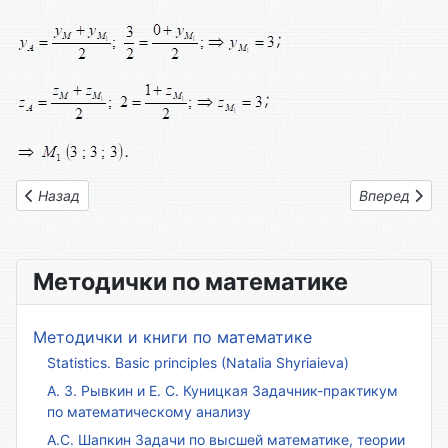
;
;
.
Предыдущий: Вариант № 12
Следующий: 
Назад
Вперед
Методички по математике
Методички и книги по математике
Statistics. Basic principles (Natalia Shyriaieva)
А. З. Рывкин и Е. С. Куницкая Задачник-практикум
по математическому анализу
А.С. Шапкин Задачи по высшей математике, теории