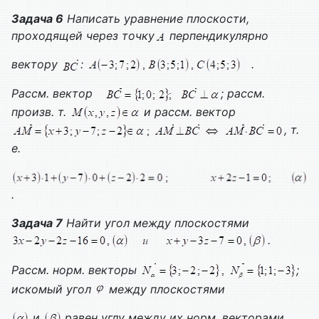
Задача 6
Написать уравнение плоскости,
проходящей через точку
перпендикулярно
вектору
:
.
Рассм. вектор
; рассм.
произв. т.
и рассм. вектор
, т.
е.
.
Задача 7
Найти угол между плоскостями
.
Рассм. норм. векторы
;
искомый угол
между плоскостями
и
равен углу между их норм. векторами