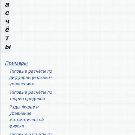
а
с
ч
ё
т
ы
Примеры
Типовые расчёты по
дифференциальным
уравнениям
Типовые расчёты по
теории пределов
Ряды Фурье и
уравнения
математической
физики
Типовые расчёты по