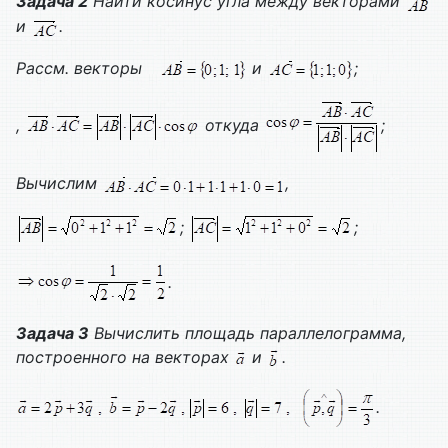
Задача 2
Найти косинус угла между векторами
и
.
Рассм. векторы
и
;
,
откуда
;
Вычислим
,
;
;
.
Задача 3
Вычислить площадь параллелограмма,
построенного на векторах
и
.
.