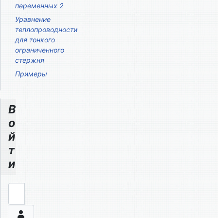
переменных 2
Уравнение
теплопроводности
для тонкого
ограниченного
стержня
Примеры
В
о
й
т
и
Логин