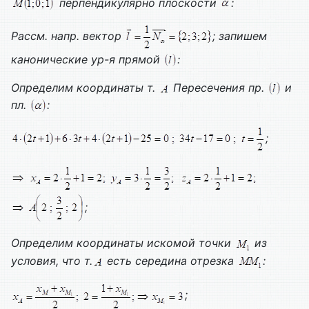
перпендикулярно плоскости
:
Рассм. напр. вектор
; запишем
канонические ур-я прямой
:
Определим координаты т.
Пересечения пр.
и
пл.
:
;
;
Определим координаты искомой точки
из
условия, что т.
есть середина отрезка
:
;