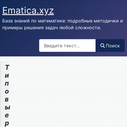
Ematica.xyz
База знаний по математике: подробные методички и
примеры решения задач любой сложности.
Поиск
Поиск
Т
и
п
о
в
ы
е
р