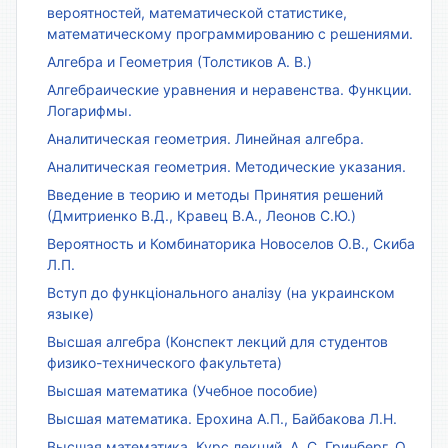
вероятностей, математической статистике,
математическому программированию с решениями.
Алгебра и Геометрия (Толстиков А. В.)
Алгебраические уравнения и неравенства. Функции.
Логарифмы.
Аналитическая геометрия. Линейная алгебра.
Аналитическая геометрия. Методические указания.
Введение в теорию и методы Принятия решений
(Дмитриенко В.Д., Кравец В.А., Леонов С.Ю.)
Вероятность и Комбинаторика Новоселов О.В., Скиба
Л.П.
Вступ до функціонального аналізу (на украинском
языке)
Высшая алгебра (Конспект лекций для студентов
физико-технического факультета)
Высшая математика (Учебное пособие)
Высшая математика. Ерохина А.П., Байбакова Л.Н.
Высшая математика. Курс лекций. А. С. Гринберг, О.