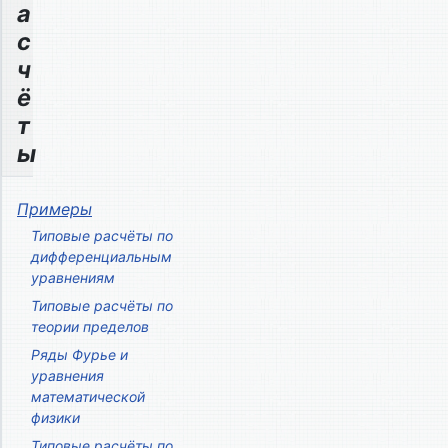
а
с
ч
ё
т
ы
Примеры
Типовые расчёты по
дифференциальным
уравнениям
Типовые расчёты по
теории пределов
Ряды Фурье и
уравнения
математической
физики
Типовые расчёты по