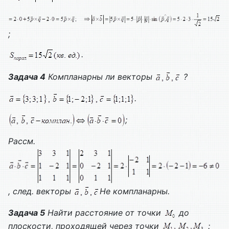
;
.
Задача 4
Компланарны ли векторы
?
.
;
Рассм.
, след. векторы
Не компланарны.
Задача 5
Найти расстояние от точки
до
плоскости, проходящей через точки
: