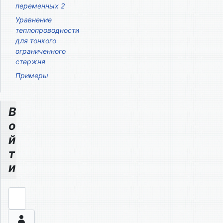
переменных 2
Уравнение
теплопроводности
для тонкого
ограниченного
стержня
Примеры
В
о
й
т
и
Логин