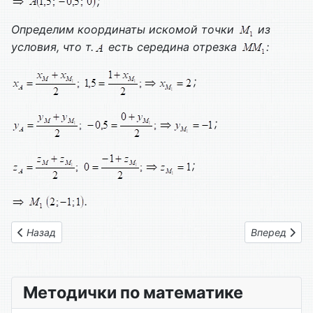
;
Определим координаты искомой точки
из
условия, что т.
есть середина отрезка
:
;
;
;
.
Предыдущий: Вариант № 04
Следующий: 
Назад
Вперед
Методички по математике