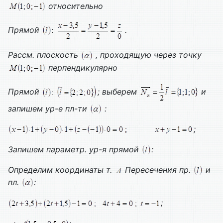
относительно
Прямой
.
Рассм. плоскость
, проходящую через точку
перпендикулярно
Прямой
; выберем
и
запишем ур-е пл-ти
:
;
Запишем параметр. ур-я прямой
:
Определим координаты т.
Пересечения пр.
и
пл.
:
;