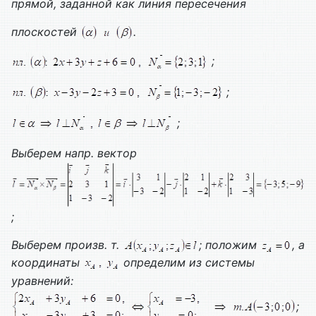
прямой, заданной как линия пересечения
плоскостей
.
;
;
;
Выберем напр. вектор
;
Выберем произв. т.
; положим
, а
координаты
определим из системы
уравнений:
;