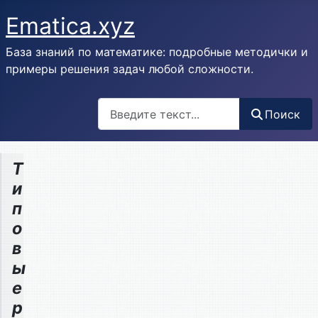
Ematica.xyz
База знаний по математике: подробные методички и
примеры решения задач любой сложности.
Поиск
Поиск
Т
и
п
о
в
ы
е
р