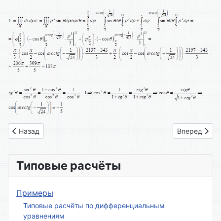
Предыдущий: Вариант № 23
Следующий: 
Назад
Вперед
Типовые расчёты
Примеры
Типовые расчёты по дифференциальным
уравнениям