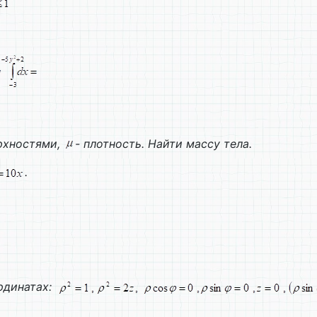
рхностями,
- плотность. Найти массу тела.
.
рдинатах: