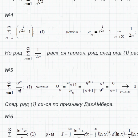
№4
Но ряд
- расх-ся гармон. ряд, след ряд (1) р
№5
След. ряд (1) сх-ся по признаку Дал
A
Мбера.
№6