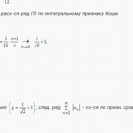
 расх-ся ряд (1) по интегральному признаку Коши.
сия:
, след. ряд
- сх-ся по призн. сра