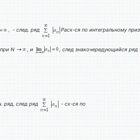
- след. ряд
Расх-ся по интегральному призн
 при
N
, и
, след знакочередующийся ряд (
ч. ряд, след ряд
- сх-ся по