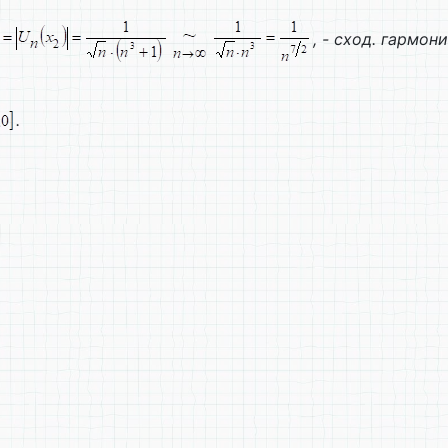
, - сход. гармон
.