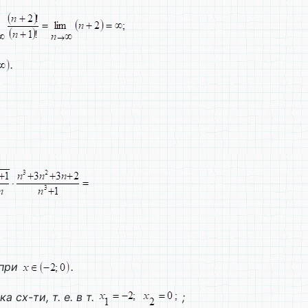
.
. при
.
 сх-ти, т. е. в т.
;