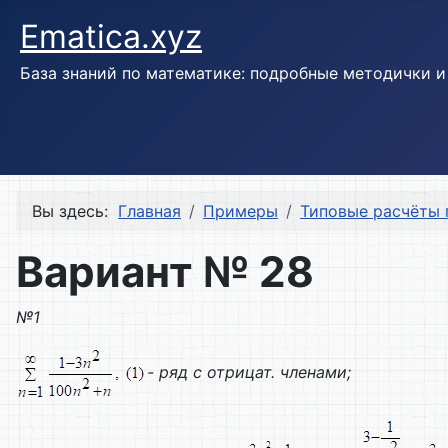
Ematica.xyz
База знаний по математике: подробные методички 
Вы здесь:
Главная
Примеры
Типовые расчёты 
Вариант № 28
№1
- ряд с отрицат. членами;