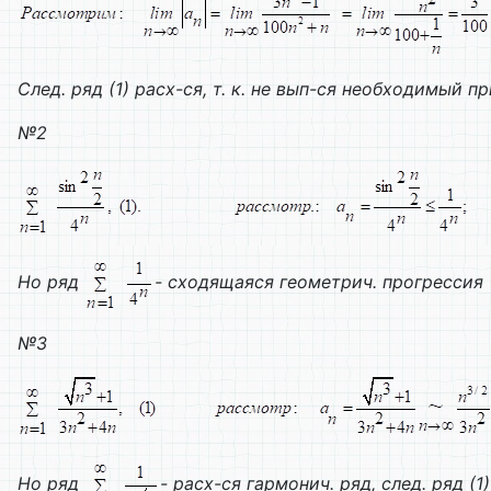
След. ряд (1) расх-ся, т. к. не вып-ся необходимый п
№2
Но ряд
- сходящаяся геометрич. прогрессия
№3
Но ряд
- расх-ся гармонич. ряд, след. ряд (1