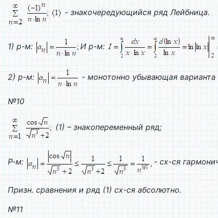
- знакочередующийся ряд Лейбница.
1) р-м:
И р-м:
2) р-м:
- монотонно убывающая варианта
№10
(1) – знакопеременный ряд;
Р-м:
- сх-ся гармони
Призн. сравнения и ряд (1) сх-ся абсолютно.
№11