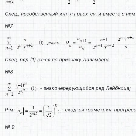
След., несобственный инт-л
I
расх-ся, и вместе с ним
№7
След. ряд (1) сх-ся по признаку Даламбера.
№8
- знакочередующийся ряд Лейбница;
Р-м:
- сход-ся геометрич. прогрес
№ 9