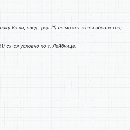
аку Коши, след., ряд (1) не может сх-ся абсолютно;
1) сх-ся условно по т. Лейбница.