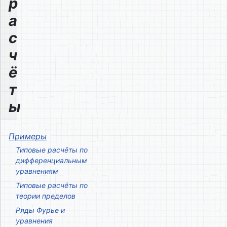
р
а
с
ч
ё
т
ы
Примеры
Типовые расчёты по
дифференциальным
уравнениям
Типовые расчёты по
теории пределов
Ряды Фурье и
уравнения