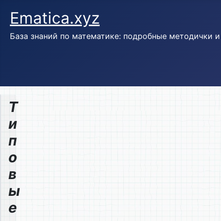
Ematica.xyz
База знаний по математике: подробные методички 
Т
и
п
о
в
ы
е