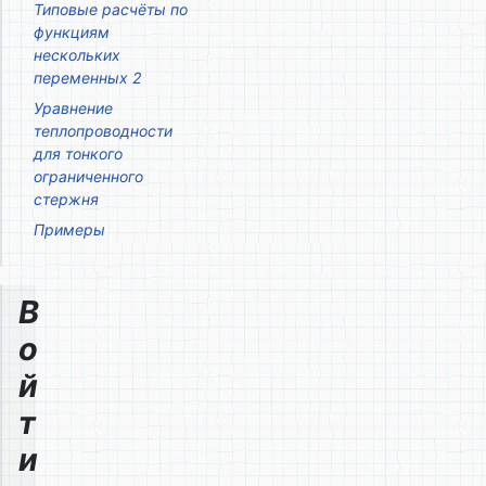
Типовые расчёты по
функциям
нескольких
переменных 2
Уравнение
теплопроводности
для тонкого
ограниченного
стержня
Примеры
В
о
й
т
и