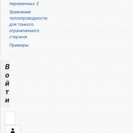
переменных 2
Уравнение
теплопроводности
для тонкого
ограниченного
стержня
Примеры
В
о
й
т
и
Логин