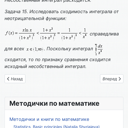
Несобственный интеграл расходится.
Задача 15. Исследовать сходимость интеграла от
неотрицательной функции:
справедлива
для всех
. Поскольку интеграл
сходится, то по признаку сравнения сходится
исходный несобственный интеграл.
Предыдущий: Вариант контрольной 01
Следующий: 
Назад
Вперед
Методички по математике
Методички и книги по математике
Statistics. Basic principles (Natalia Shyriaieva)