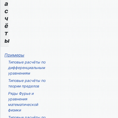
а
с
ч
ё
т
ы
Примеры
Типовые расчёты по
дифференциальным
уравнениям
Типовые расчёты по
теории пределов
Ряды Фурье и
уравнения
математической
физики
Типовые расчёты по