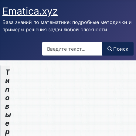
Ematica.xyz
База знаний по математике: подробные методички и
примеры решения задач любой сложности.
Поиск
Поиск
Т
и
п
о
в
ы
е
р