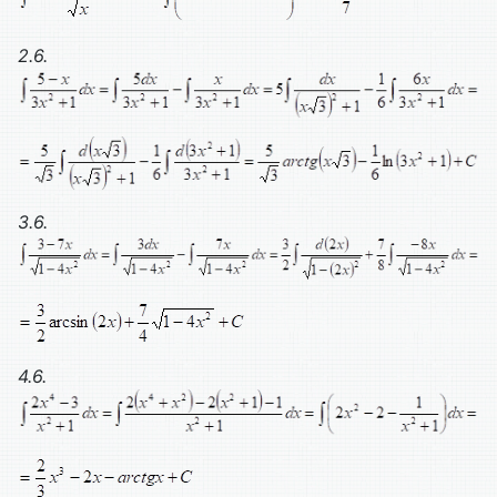
2.6.
3.6.
4.6.