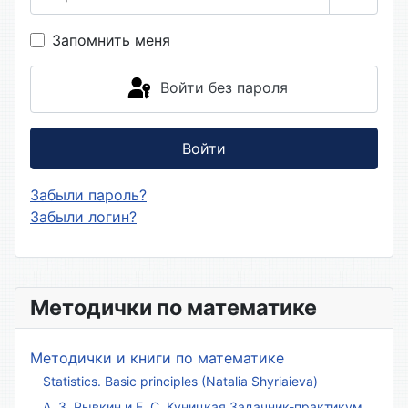
Показа
Запомнить меня
Войти без пароля
Войти
Забыли пароль?
Забыли логин?
Методички по математике
Методички и книги по математике
Statistics. Basic principles (Natalia Shyriaieva)
А. З. Рывкин и Е. С. Куницкая Задачник-практикум