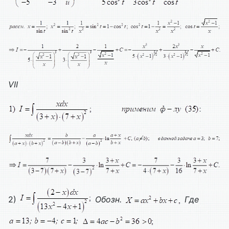
VII
2)
Обозн.
Где