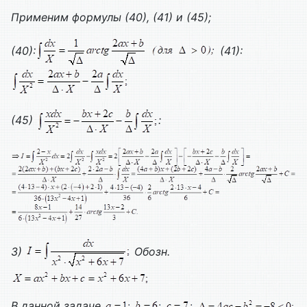
Применим формулы (40), (41) и (45);
(40):
(41):
(45)
:
3)
Обозн.
В данной задаче