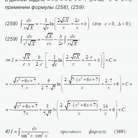
применим формулы (258), (259):
(258)
(259)
4)