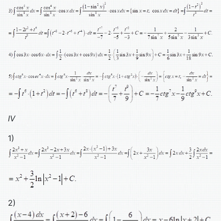
IV
1)
2)