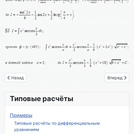
5)
Предыдущий: Вариант № 12
Следующий: 
Назад
Вперед
Типовые расчёты
Примеры
Типовые расчёты по дифференциальным
уравнениям