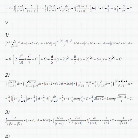
V
1)
2)
3)
4)