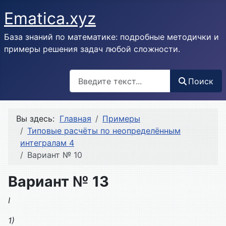
Ematica.xyz
База знаний по математике: подробные методички и
примеры решения задач любой сложности.
Поиск
Поиск
Вы здесь:
Главная
Примеры
Типовые расчёты по неопределённым
интегралам 4
Вариант № 10
Вариант № 13
I
1)