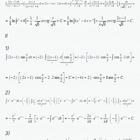
II
1)
2)
3)