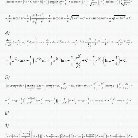
4)
5)
III
1)