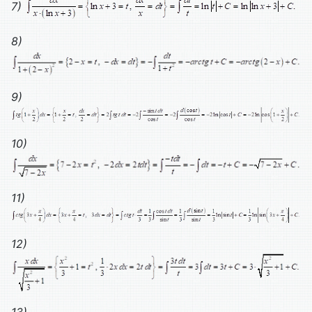
7)
8)
9)
10)
11)
12)