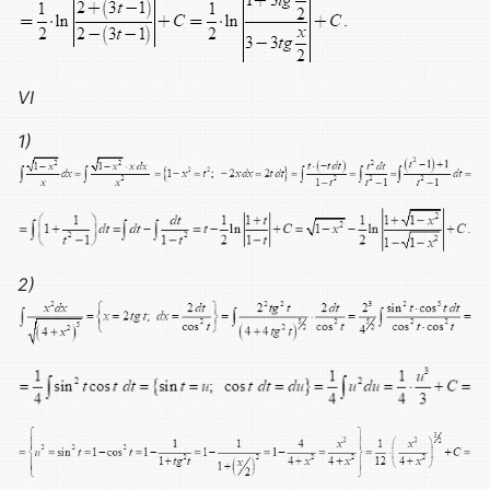
VI
1)
2)