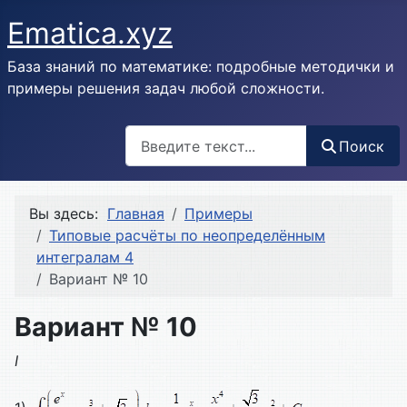
Ematica.xyz
База знаний по математике: подробные методички и
примеры решения задач любой сложности.
Поиск
Поиск
Вы здесь:
Главная
Примеры
Типовые расчёты по неопределённым
интегралам 4
Вариант № 10
Вариант № 10
I