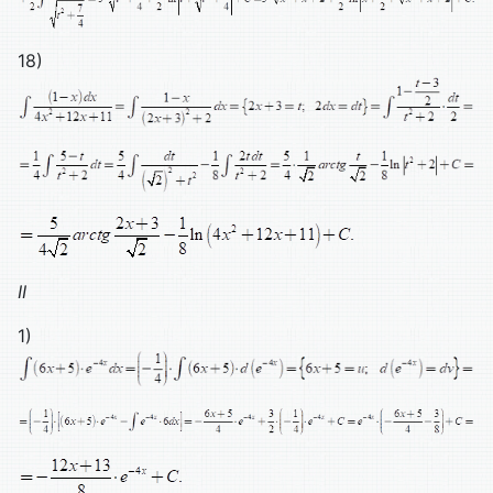
18)
II
1)