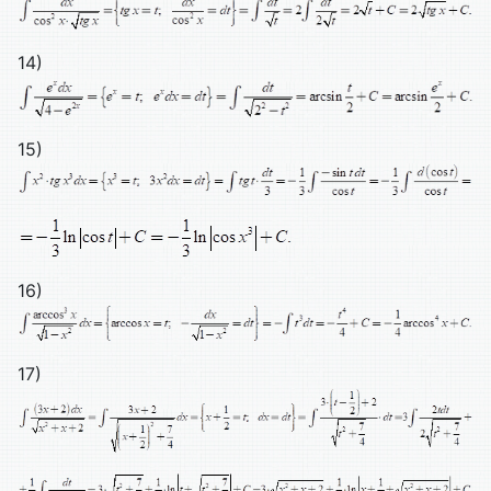
14)
15)
16)
17)