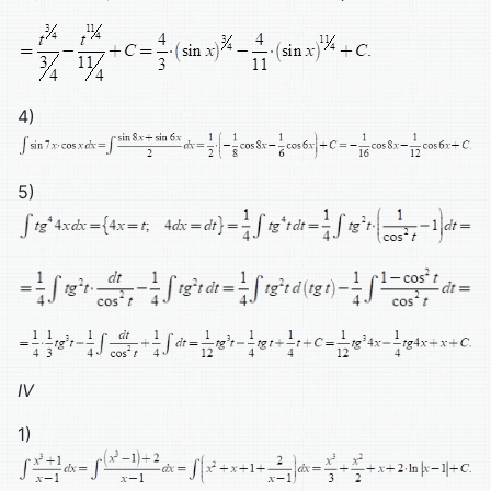
4)
5)
IV
1)