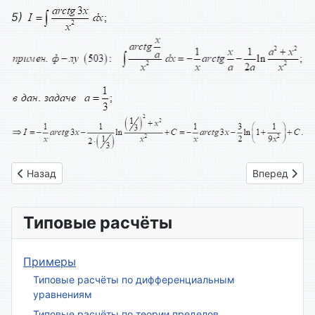
5)
Предыдущий: Вариант № 09
Следующий: 
Назад
Вперед
Типовые расчёты
Примеры
Типовые расчёты по дифференциальным
уравнениям
Типовые расчёты по теории пределов