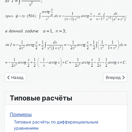
5)
Предыдущий: Вариант № 02
Следующий: 
Назад
Вперед
Типовые расчёты
Примеры
Типовые расчёты по дифференциальным
уравнениям