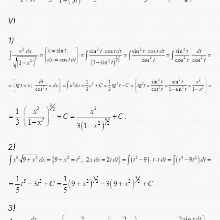
VI
1)
2)
3)