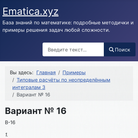
Ematica.xyz
База знаний по математике: подробные методички и
примеры решения задач любой сложности.
Поиск
Поиск
Вы здесь:
Главная
Примеры
Типовые расчёты по неопределённым
интегралам 3
Вариант № 16
Вариант № 16
В-16
1.