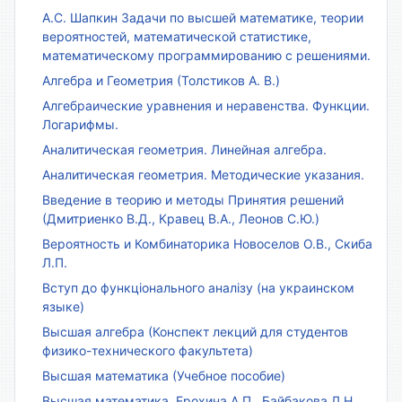
А.С. Шапкин Задачи по высшей математике, теории
вероятностей, математической статистике,
математическому программированию с решениями.
Алгебра и Геометрия (Толстиков А. В.)
Алгебраические уравнения и неравенства. Функции.
Логарифмы.
Аналитическая геометрия. Линейная алгебра.
Аналитическая геометрия. Методические указания.
Введение в теорию и методы Принятия решений
(Дмитриенко В.Д., Кравец В.А., Леонов С.Ю.)
Вероятность и Комбинаторика Новоселов О.В., Скиба
Л.П.
Вступ до функціонального аналізу (на украинском
языке)
Высшая алгебра (Конспект лекций для студентов
физико-технического факультета)
Высшая математика (Учебное пособие)
Высшая математика. Ерохина А.П., Байбакова Л.Н.