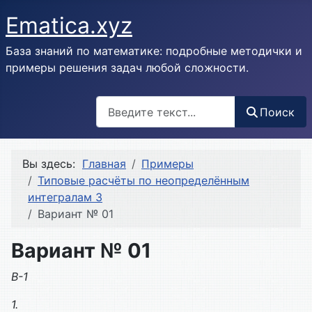
Ematica.xyz
База знаний по математике: подробные методички и
примеры решения задач любой сложности.
Поиск
Поиск
Вы здесь:
Главная
Примеры
Типовые расчёты по неопределённым
интегралам 3
Вариант № 01
Вариант № 01
В-1
1.