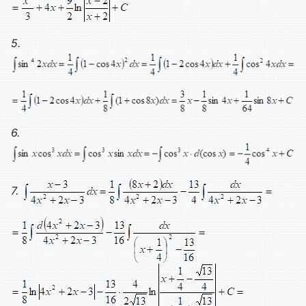
5.
6.
7.