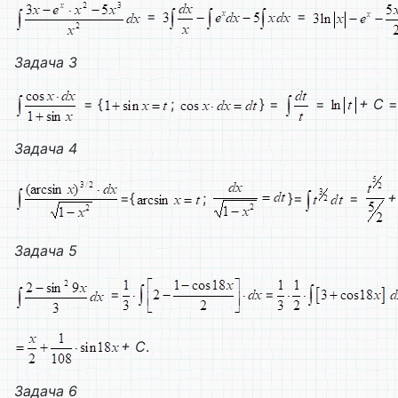
=
=
Задача 3
= {
;
} =
=
+
C
Задача 4
={
;
}=
=
Задача 5
=
=
+
C
.
Задача 6