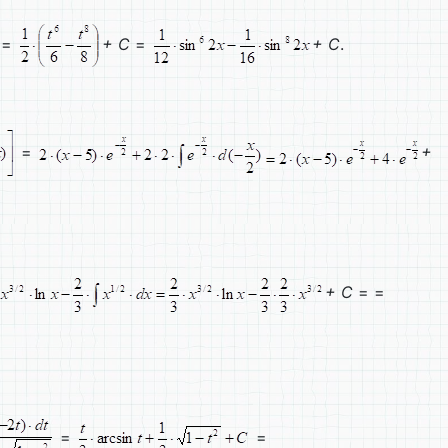
=
+
C
=
+
C
.
=
+
+
C
= =
=
=