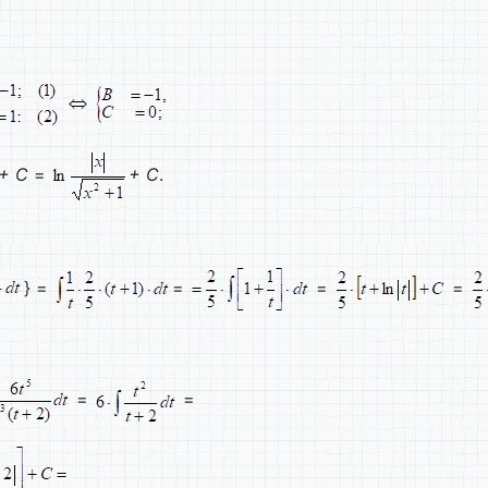
+ C
=
+ C
.
} =
=
=
=
=
=