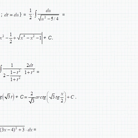
;
} =
=
+ C
.
=
+ C
.
=