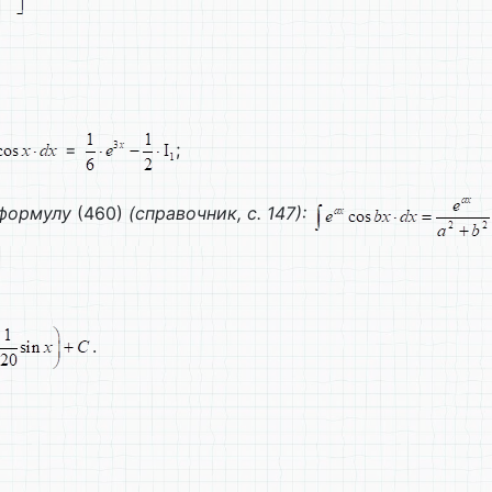
=
;
формулу
(460)
(справочник, с. 147):
.