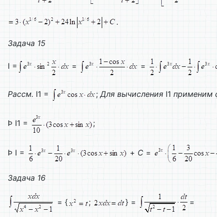
.
Задача 15
I =
=
=
Рассм.
I1 =
;
Для вычисления
I1
применим 
Þ I1 =
;
Þ I =
+
C
=
Задача
16
= {
;
} =
=