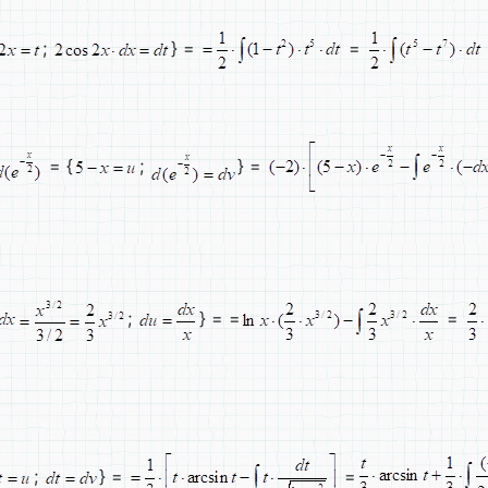
;
} =
=
= {
;
} =
;
} = =
=
;
} =
=