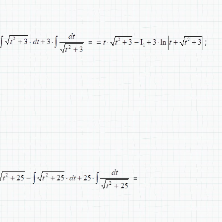
=
;
=