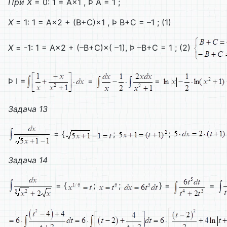
При
X
= 0: 1 = A×1 , Þ A = 1 ;
X
= 1: 1 = A×2 + (B+C)×1 , Þ B+C = –1 ; (1)
X
= -1: 1 = A×2 + (–B+C)×( –1), Þ –B+C = 1 ; (2)
Þ I =
=
=
Задача
13
= {
;
;
Задача 14
= {
;
;
} =
=