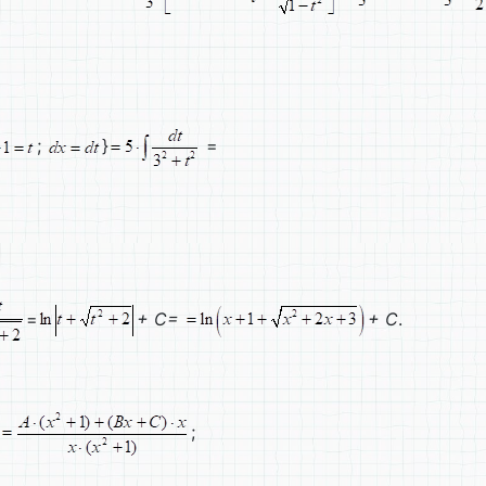
;
}
=
=
+
C=
+
C
.
;