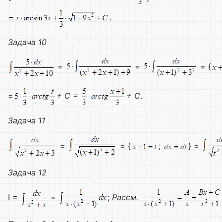
.
Задача 10
=
=
= {
=
+
C =
+
C
.
Задача 11
=
= {
;
} =
Задача
12
I =
=
;
Рассм
.