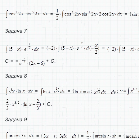
=
= {
Задача 7
=
=
C
= =
+
C
.
Задача 8
=
= {
;
;
+
C
.
Задача 9
= {
;
} =
= {