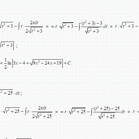
=
=
;
;
=
=