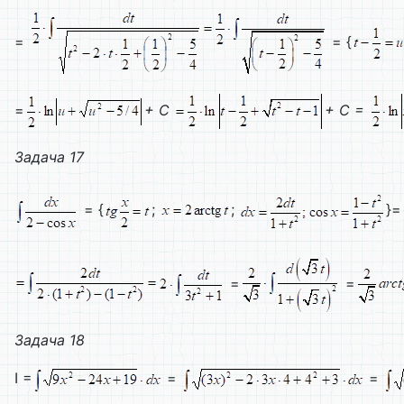
=
= {
=
+ C
+ C =
Задача
17
= {
;
;
}=
=
=
Задача 18
I =
=
=