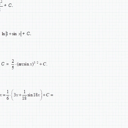
+
C
.
=
+
C
.
+
C
=