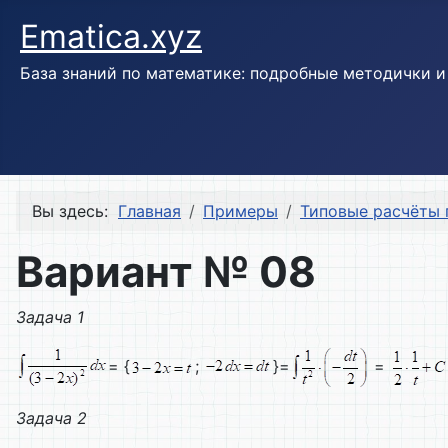
Ematica.xyz
База знаний по математике: подробные методички 
Вы здесь:
Главная
Примеры
Типовые расчёты 
Вариант № 08
Задача 1
= {
;
}=
=
Задача 2