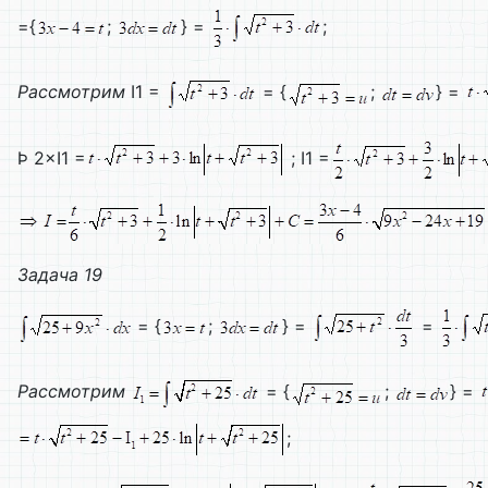
={
;
} =
;
Рассмотрим
I1 =
= {
;
} =
Þ 2×I1 =
; I1 =
Задача
19
= {
;
} =
=
Рассмотрим
= {
;
} =
;