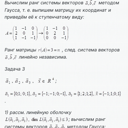
Вычислим ранг системы векторов
методом
Гаусса, т. е. выпишем матрицу их координат и
приведём её к ступенчатому виду:
Ранг матрицы
, след. система векторов
линейно независима.
Задача 3
;
.
1) рассм. линейную оболочку
; вычислим ранг
системы векторов
методом Гаусса: