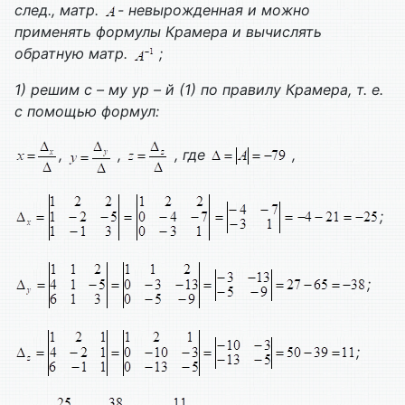
след., матр.
- невырожденная и можно
применять формулы Крамера и вычислять
обратную матр.
;
1) решим с – му ур – й (1) по правилу Крамера, т. е.
с помощью формул:
,
,
, где
,
;
;
;