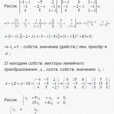
Рассм.
;
- собств. значение (действ.) лин. преобр-я
;
2) находим собств. векторы линейного
преобразования
, соотв. собств. значению
:
Рассм.