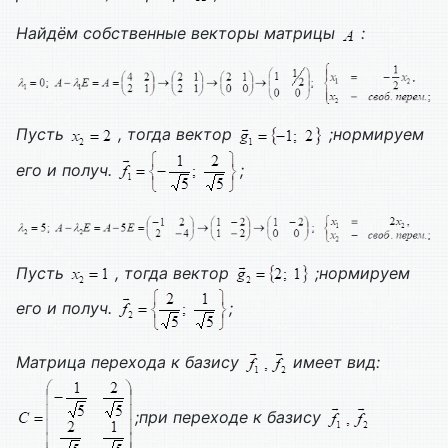
Найдём собственные векторы матрицы
:
Пусть
, тогда вектор
;нормируем
его и получ.
;
Пусть
, тогда вектор
;нормируем
его и получ.
;
Матрица перехода к базису
имеет вид:
;при переходе к базису