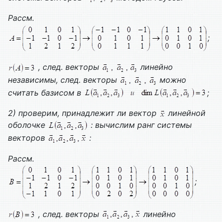
Рассм.
;
, след. векторы
линейно
независимы, след. векторы
можно
считать базисом в
;
2) проверим, принадлежит ли вектор
линейной
оболочке
: вычислим ранг системы
векторов
:
Рассм.
;
, след. векторы
линейно