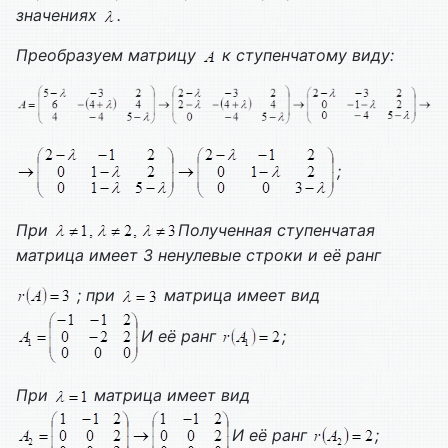
значениях
.
Преобразуем матрицу
к ступенчатому виду:
;
При
Полученная ступенчатая
матрица имеет 3 ненулевые строки и её ранг
; при
матрица имеет вид
И её ранг
;
При
матрица имеет вид
И её ранг
;