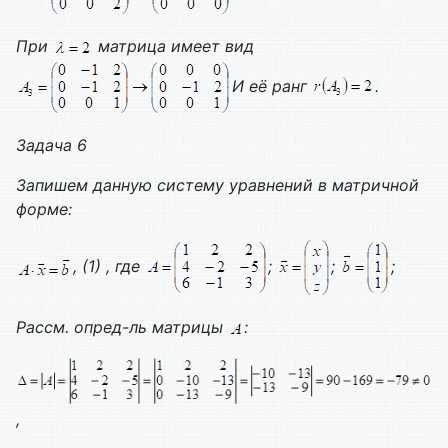
При
матрица имеет вид
И её ранг
.
Задача 6
Запишем данную систему уравнений в матричной
форме:
, (1) , где
;
;
;
Рассм. опред-ль матрицы
:
,