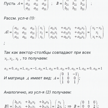
Пусть
Рассм. усл-е (1):
;
Так как вектор-столбцы совпадают при всех
, то получаем:
И матрица
имеет вид:
;
Аналогично, из усл-я (2) получаем:
;
;