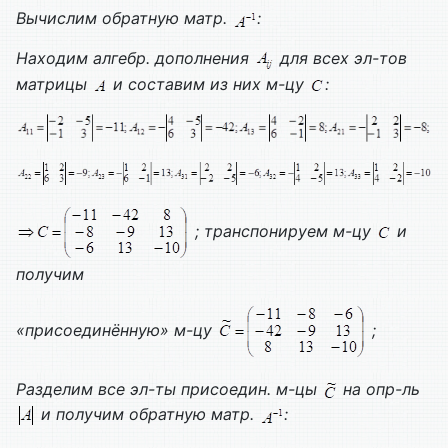
Вычислим обратную матр.
:
Находим алгебр. дополнения
для всех эл-тов
матрицы
и составим из них м-цу
:
; транспонируем м-цу
и
получим
«присоединённую» м-цу
;
Разделим все эл-ты присоедин. м-цы
на опр-ль
и получим обратную матр.
: