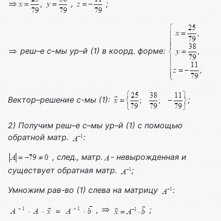
,
,
;
реш–е с–мы ур–й (1) в коорд. форме:
Вектор–решение с-мы (1):
;
2)
Получим реш–е с–мы ур–й (1) с помощью
обратной матр.
:
, след., матр.
- невырожденная и
существует обратная матр.
;
Умножим рав-во (1) слева на матрицу
:
,
;