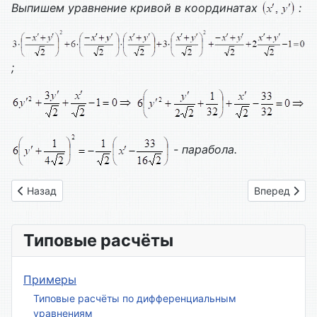
Выпишем уравнение кривой в координатах
:
;
- парабола.
Предыдущий: Вариант № 16
Следующий: 
Назад
Вперед
Типовые расчёты
Примеры
Типовые расчёты по дифференциальным
уравнениям