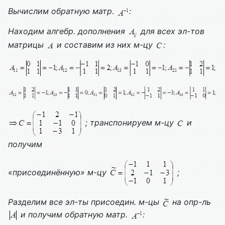
Вычислим обратную матр.
:
Находим алгебр. дополнения
для всех эл-тов
матрицы
и составим из них м-цу
:
; транспонируем м-цу
и
получим
«присоединённую» м-цу
;
Разделим все эл-ты присоедин. м-цы
на опр-ль
и получим обратную матр.
: