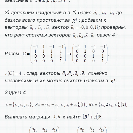
зависимы и
.
3) дополним найденный в п. 1) базис
до
базиса всего пространства
: добавим к
векторам
вектор
; проверим,
что ранг системы векторов
равен 4 :
Рассм.
;
, след. векторы
линейно
независимы и их можно считать базисом в
.
Задача 4
Выписать матрицы
и найти
.