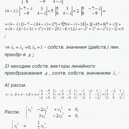
;
- собств. значения (действ.) лин.
преобр-я
;
2) находим собств. векторы линейного
преобразования
, соотв. собств. значениям
:
А) рассм.
Рассм.