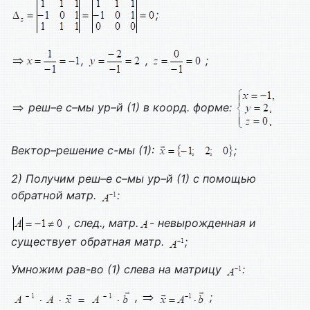
;
,
,
;
реш–е с–мы ур–й (1) в коорд. форме:
Вектор–решение с-мы (1):
;
2)
Получим реш–е с–мы ур–й (1) с помощью
обратной матр.
:
, след., матр.
- невырожденная и
существует обратная матр.
;
Умножим рав-во (1) слева на матрицу
:
,
;