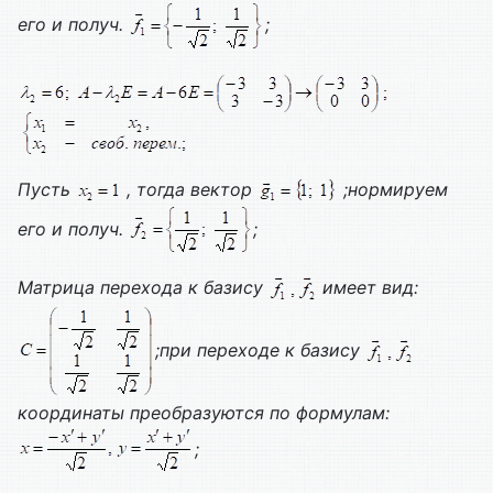
его и получ.
;
Пусть
, тогда вектор
;нормируем
его и получ.
;
Матрица перехода к базису
имеет вид:
;при переходе к базису
координаты преобразуются по формулам:
;