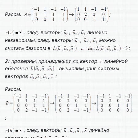
Рассм.
;
, след. векторы
линейно
независимы, след. векторы
можно
считать базисом в
;
2) проверим, принадлежит ли вектор
линейной
оболочке
: вычислим ранг системы
векторов
:
Рассм.
;
, след. векторы
линейно