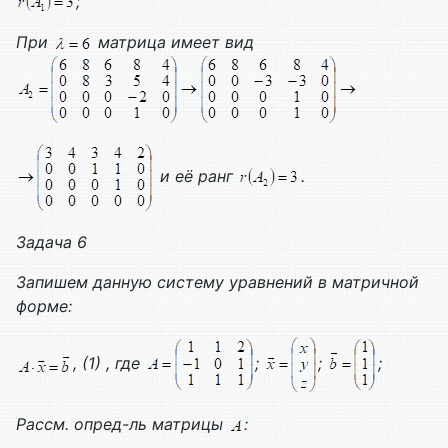
;
При
матрица имеет вид
и её ранг
.
Задача 6
Запишем данную систему уравнений в матричной
форме:
, (1) , где
;
;
;
Рассм. опред-ль матрицы
: