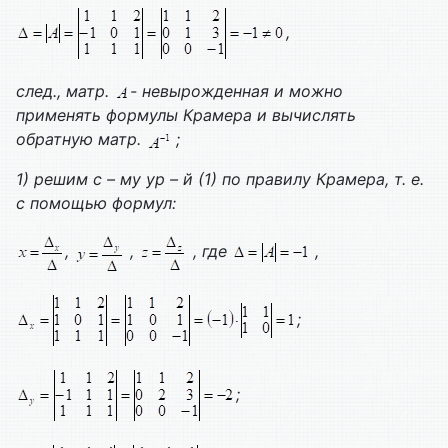
,
след., матр.
- невырожденная и можно
применять формулы Крамера и вычислять
обратную матр.
;
1) решим с – му ур – й (1) по правилу Крамера, т. е.
с помощью формул:
,
,
, где
,
;
;