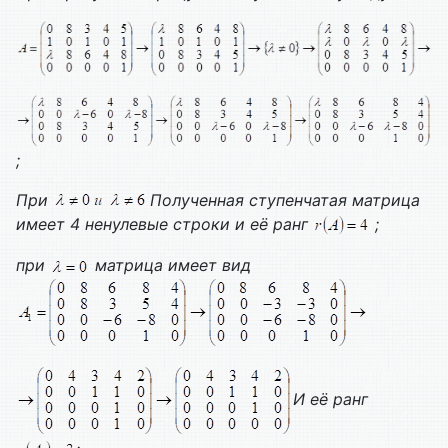
;
При
Полученная ступенчатая матрица
имеет 4 ненулевые строки и её ранг
;
при
матрица имеет вид
И её ранг