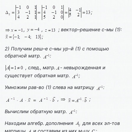
;
,
,
; вектор–решение с-мы (1):
;
2)
Получим реш–е с–мы ур–й (1) с помощью
обратной матр.
:
, след., матр.
- невырожденная и
существует обратная матр.
;
Умножим рав-во (1) слева на матрицу
:
,
;
Вычислим обратную матр.
:
Находим алгебр. дополнения
для всех эл-тов
матрицы
и составим из них м-цу
: