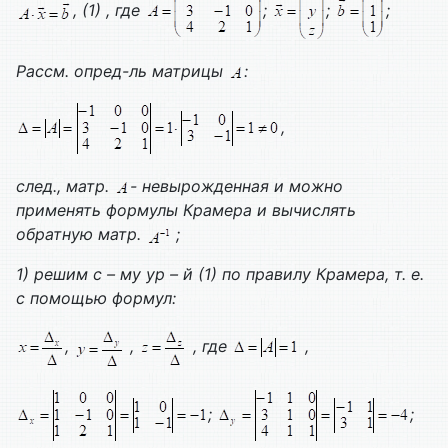
, (1) , где
;
;
;
Рассм. опред-ль матрицы
:
,
след., матр.
- невырожденная и можно
применять формулы Крамера и вычислять
обратную матр.
;
1) решим с – му ур – й (1) по правилу Крамера, т. е.
с помощью формул:
,
,
, где
,
;
;