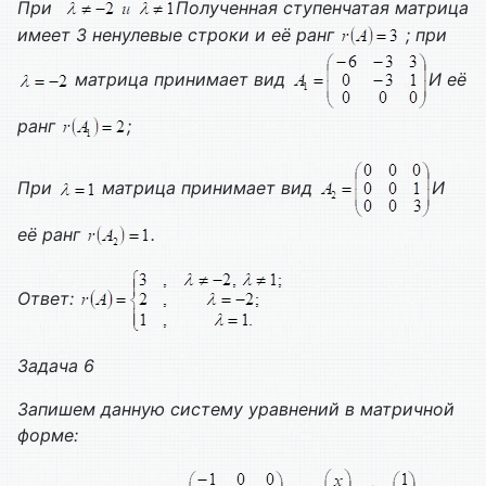
При
Полученная ступенчатая матрица
имеет 3 ненулевые строки и её ранг
; при
матрица принимает вид
И её
ранг
;
При
матрица принимает вид
И
её ранг
.
Ответ:
Задача 6
Запишем данную систему уравнений в матричной
форме: