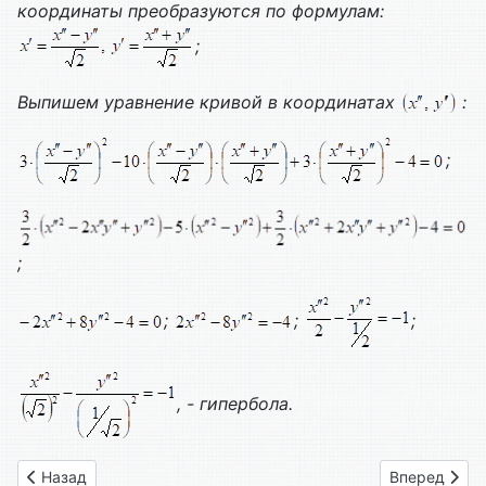
координаты преобразуются по формулам:
;
Выпишем уравнение кривой в координатах
:
;
;
;
;
;
, - гипербола.
Предыдущий: Вариант № 04
Следующий: 
Назад
Вперед