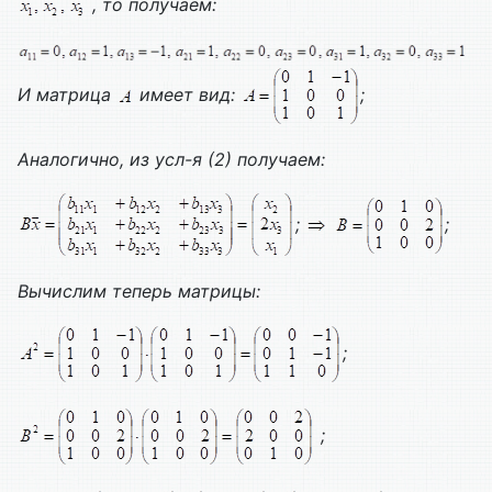
, то получаем:
И матрица
имеет вид:
;
Аналогично, из усл-я (2) получаем:
;
;
Вычислим теперь матрицы:
;
;