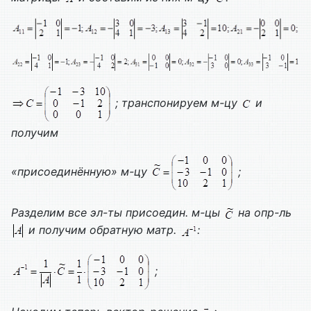
; транспонируем м-цу
и
получим
«присоединённую» м-цу
;
Разделим все эл-ты присоедин. м-цы
на опр-ль
и получим обратную матр.
:
;