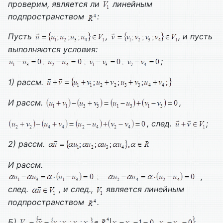
проверим, является ли
линейным
подпространством
:
Пусть
,
, и пусть
выполняются условия:
;
1) рассм.
И рассм.
,
, след.
;
2) рассм.
И рассм.
,
след.
, и след.,
является линейным
подпространством
.
Б)