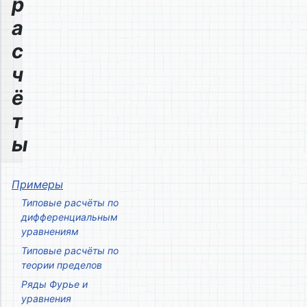
р
а
с
ч
ё
т
ы
Примеры
Типовые расчёты по
дифференциальным
уравнениям
Типовые расчёты по
теории пределов
Ряды Фурье и
уравнения