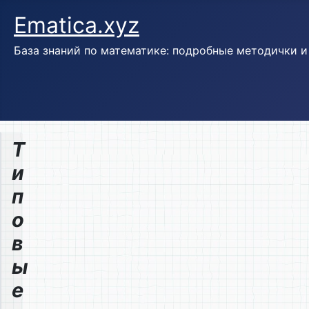
Ematica.xyz
База знаний по математике: подробные методички 
Т
и
п
о
в
ы
е