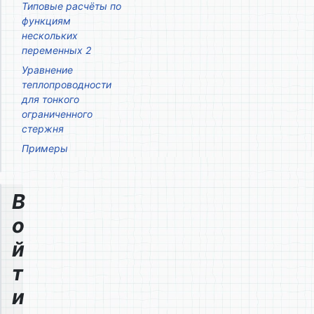
Типовые расчёты по
функциям
нескольких
переменных 2
Уравнение
теплопроводности
для тонкого
ограниченного
стержня
Примеры
В
о
й
т
и