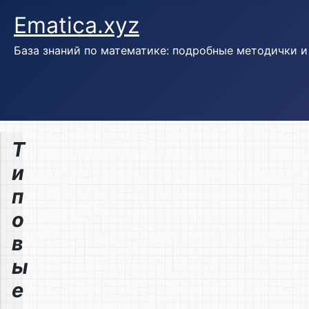
Ematica.xyz
База знаний по математике: подробные методички 
Т
и
п
о
в
ы
е