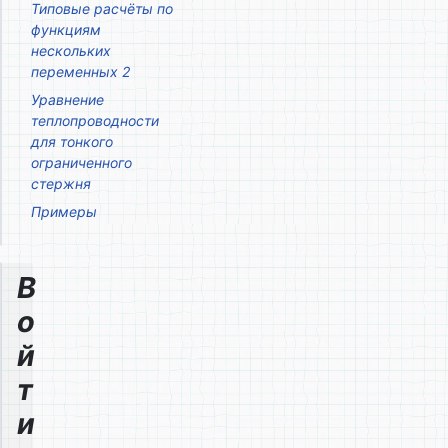
Типовые расчёты по
функциям
нескольких
переменных 2
Уравнение
теплопроводности
для тонкого
ограниченного
стержня
Примеры
В
о
й
т
и