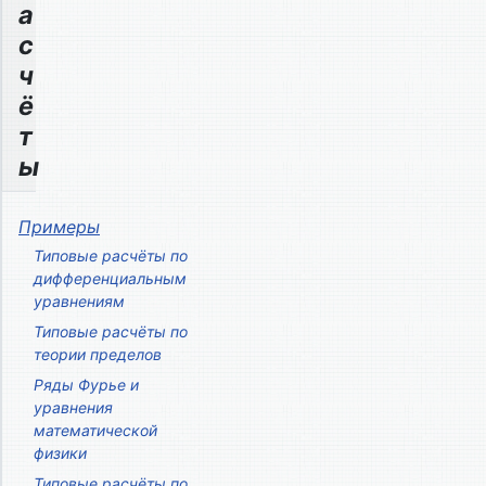
а
с
ч
ё
т
ы
Примеры
Типовые расчёты по
дифференциальным
уравнениям
Типовые расчёты по
теории пределов
Ряды Фурье и
уравнения
математической
физики
Типовые расчёты по