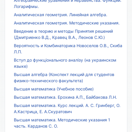
Алгебраические уравнения и неравенства. Функции.
Логарифмы.
Аналитическая геометрия. Линейная алгебра.
Аналитическая геометрия. Методические указания.
Введение в теорию и методы Принятия решений
(Дмитриенко В.Д., Кравец В.А., Леонов С.Ю.)
Вероятность и Комбинаторика Новоселов О.В., Скиба
Л.П.
Вступ до функціонального аналізу (на украинском
языке)
Высшая алгебра (Конспект лекций для студентов
физико-технического факультета)
Высшая математика (Учебное пособие)
Высшая математика. Ерохина А.П., Байбакова Л.Н.
Высшая математика. Курс лекций. А. С. Гринберг, О.
А.Кастрица, Е. А.Скуратович
Высшая математика. Методические указания 1
часть. Карданов С. О.