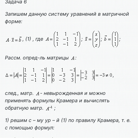
Задача 6
Запишем данную систему уравнений в матричной
форме:
, (1) , где
;
;
;
Рассм. опред-ль матрицы
:
,
след., матр.
- невырожденная и можно
применять формулы Крамера и вычислять
обратную матр.
;
1) решим с – му ур – й (1) по правилу Крамера, т. е.
с помощью формул: