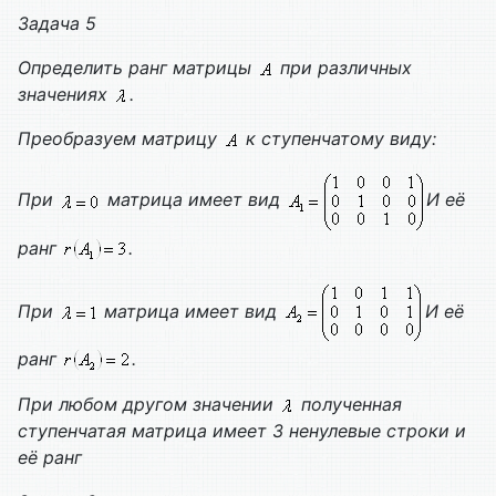
Задача 5
Определить ранг матрицы
при различных
значениях
.
Преобразуем матрицу
к ступенчатому виду:
При
матрица имеет вид
И её
ранг
.
При
матрица имеет вид
И её
ранг
.
При любом другом значении
полученная
ступенчатая матрица имеет 3 ненулевые строки и
её ранг