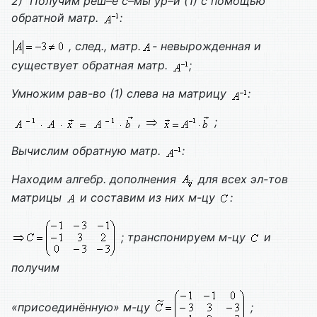
2)
Получим реш–е с–мы ур–й (1) с помощью
обратной матр.
:
, след., матр.
- невырожденная и
существует обратная матр.
;
Умножим рав-во (1) слева на матрицу
:
,
;
Вычислим обратную матр.
:
Находим алгебр. дополнения
для всех эл-тов
матрицы
и составим из них м-цу
:
; транспонируем м-цу
и
получим
«присоединённую» м-цу
;