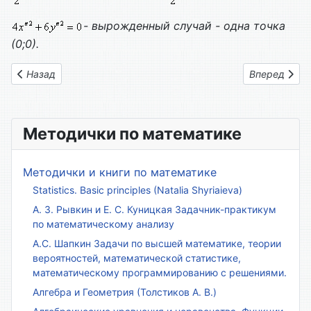
- вырожденный случай - одна точка
(0;0)
.
Предыдущий: Вариант контрольной работы 07
Следующий: 
Назад
Вперед
Методички по математике
Методички и книги по математике
Statistics. Basic principles (Natalia Shyriaieva)
А. З. Рывкин и Е. С. Куницкая Задачник-практикум
по математическому анализу
А.С. Шапкин Задачи по высшей математике, теории
вероятностей, математической статистике,
математическому программированию с решениями.
Алгебра и Геометрия (Толстиков А. В.)