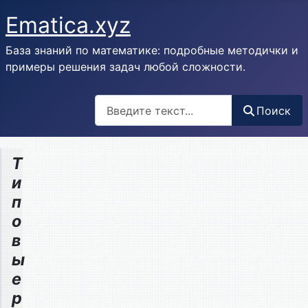
Ematica.xyz
База знаний по математике: подробные методички и
примеры решения задач любой сложности.
Поиск
Поиск
Т
и
п
о
в
ы
е
р