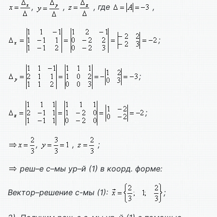
,
,
, где
,
;
;
;
,
,
;
реш–е с–мы ур–й (1) в коорд. форме:
Вектор–решение с-мы (1):
;