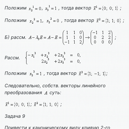
Положим
,
, тогда вектор
;
Положим
,
, тогда вектор
;
Б) рассм.
;
Рассм.
Положим
, тогда вектор
;
Следовательно, собств. векторы линейного
преобразования
суть:
;
;
Задача 9
Привести к каноническому виду кривую 2-го