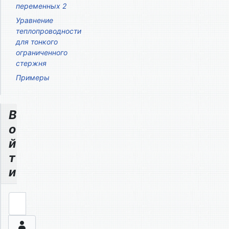
переменных 2
Уравнение
теплопроводности
для тонкого
ограниченного
стержня
Примеры
В
о
й
т
и
Логин