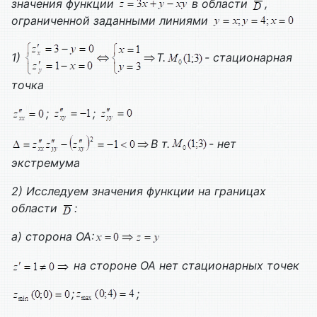
значения функции
в области
,
ограниченной заданными линиями
1)
Т.
- стационарная
точка
;
;
В т.
- нет
экстремума
2) Исследуем значения функции на границах
области
:
а) сторона ОА:
на стороне ОА нет стационарных точек
;
;