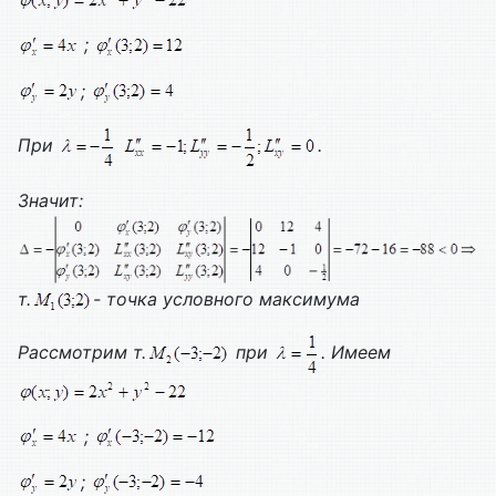
;
;
При
.
Значит:
т.
- точка условного максимума
Рассмотрим т.
при
. Имеем
;
;