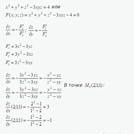
или
;
В точке
: