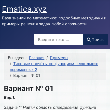
Ematica.xyz
База знаний по математике: подробные методички и
примеры решения задач любой сложности.
Поиск
Поиск
Вы здесь:
Главная
Примеры
Типовые расчёты по функциям нескольких
переменных 2
Вариант № 01
Вариант № 01
Вар.1.
Задача 1:
Найти область определения функции