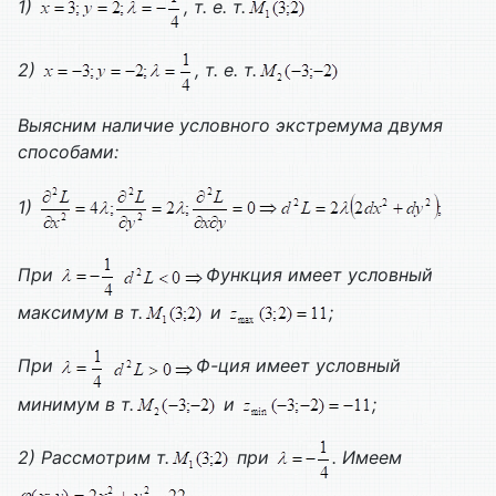
1)
, т. е. т.
2)
, т. е. т.
Выясним наличие условного экстремума двумя
способами:
1)
При
Функция имеет условный
максимум в т.
и
;
При
Ф-ция имеет условный
минимум в т.
и
;
2) Рассмотрим т.
при
. Имеем