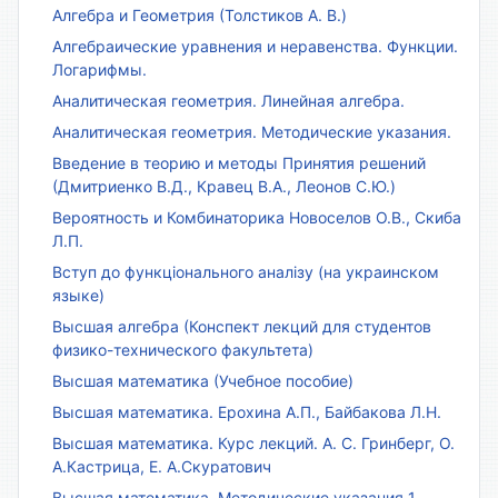
Алгебра и Геометрия (Толстиков А. В.)
Алгебраические уравнения и неравенства. Функции.
Логарифмы.
Аналитическая геометрия. Линейная алгебра.
Аналитическая геометрия. Методические указания.
Введение в теорию и методы Принятия решений
(Дмитриенко В.Д., Кравец В.А., Леонов С.Ю.)
Вероятность и Комбинаторика Новоселов О.В., Скиба
Л.П.
Вступ до функціонального аналізу (на украинском
языке)
Высшая алгебра (Конспект лекций для студентов
физико-технического факультета)
Высшая математика (Учебное пособие)
Высшая математика. Ерохина А.П., Байбакова Л.Н.
Высшая математика. Курс лекций. А. С. Гринберг, О.
А.Кастрица, Е. А.Скуратович
Высшая математика. Методические указания 1