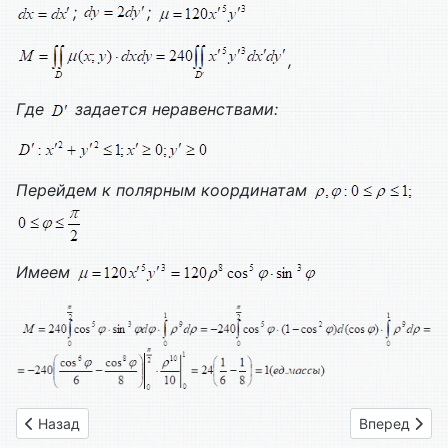
;
;
,
Где
задается неравенствами:
Перейдем к полярным координатам
Имеем
Предыдущий: Вариант № 25
Следующий: 
Назад
Вперед