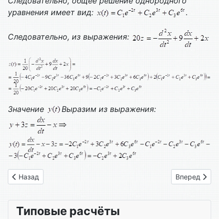
Следовательно, общее решение однородного
уравнения имеет вид:
.
Следовательно, из выражения:
Значение
Выразим из выражения:
Предыдущий: Вариант № 26
Следующий: 
Назад
Вперед
Типовые расчёты