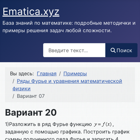
Ematica.xyz
База знаний по математике: подробные методички и
примеры решения задач любой сложности.
Поиск
Поиск
Вы здесь:
Главная
Примеры
Ряды Фурье и уравнения математической
физики
Вариант 07
Вариант 20
1)Разложить в ряд Фурье функцию
,
заданную с помощью графика. Построить график
суммы полученного ряда Фурье и записать 4