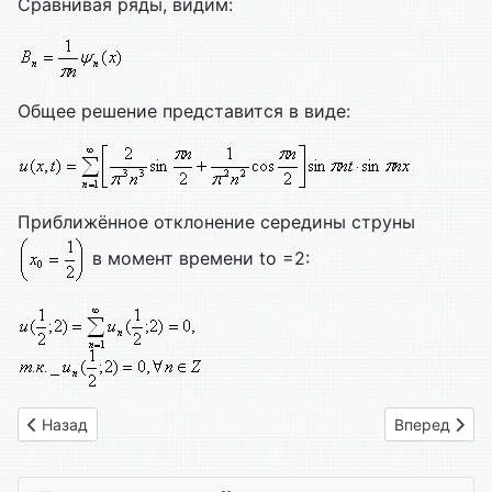
Сравнивая ряды, видим:
Общее решение представится в виде:
Приближённое отклонение середины струны
в момент времени to =2:
Предыдущий: Вариант 19
Следующий: 
Назад
Вперед