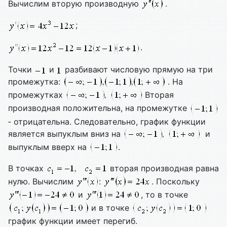
Вычислим вторую производную
.
;
.
Точки
и
разбивают числовую прямую на три
промежутка:
. На
промежутках
Вторая
производная положительна, на промежутке
‑ отрицательна. Следовательно, график функции
является выпуклым вниз на
и
выпуклым вверх на
.
В точках
вторая производная равна
нулю. Вычислим
:
. Поскольку
и
, то в точке
и в точке
график функции имеет перегиб.