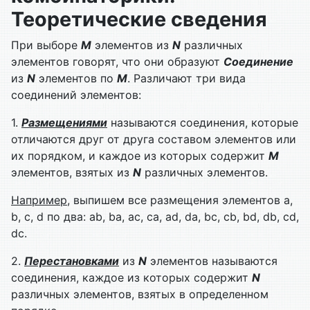
Теоретические сведения
При выборе
M
элементов из
N
различных
элементов говорят, что они образуют
Соединение
из
N
элементов по
M
. Различают три вида
соединений элементов:
1.
Размещениями
называются соединения, которые
отличаются друг от друга составом элементов или
их порядком, и каждое из которых содержит
M
элементов, взятых из
N
различных элементов.
Например
, выпишем все размещения элементов a,
b, c, d по два: ab, ba, ac, ca, ad, da, bc, cb, bd, db, cd,
dc.
2.
Перестановками
из
N
элементов называются
соединения, каждое из которых содержит
N
различных элементов, взятых в определенном