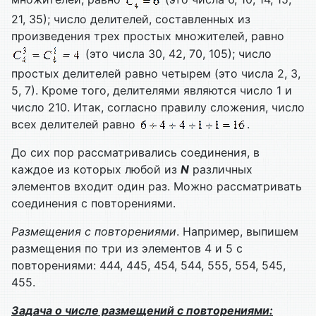
21, 35); число делителей, составленных из
произведения трех простых множителей, равно
(это числа 30, 42, 70, 105); число
простых делителей равно четырем (это числа 2, 3,
5, 7). Кроме того, делителями являются число 1 и
число 210. Итак, согласно правилу сложения, число
всех делителей равно
.
До сих пор рассматривались соединения, в
каждое из которых любой из
N
различных
элементов входит один раз. Можно рассматривать
соединения с повторениями.
Размещения с повторениями
. Например, выпишем
размещения по три из элементов 4 и 5 с
повторениями: 444, 445, 454, 544, 555, 554, 545,
455.
Задача о числе размещений с повторениями: