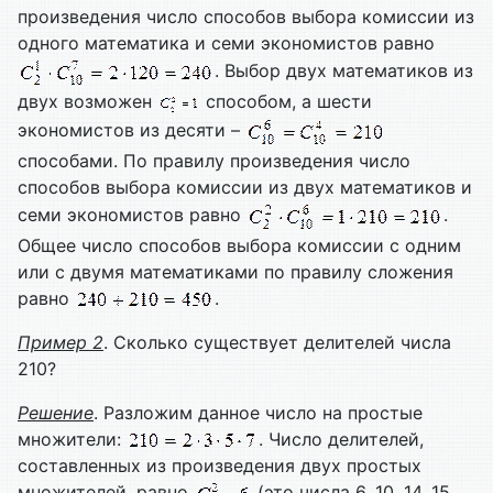
произведения число способов выбора комиссии из
одного математика и семи экономистов равно
. Выбор двух математиков из
двух возможен
способом, а шести
экономистов из десяти –
способами. По правилу произведения число
способов выбора комиссии из двух математиков и
семи экономистов равно
.
Общее число способов выбора комиссии с одним
или с двумя математиками по правилу сложения
равно
.
Пример
2
. Сколько существует делителей числа
210?
Решение
. Разложим данное число на простые
множители:
. Число делителей,
составленных из произведения двух простых
множителей, равно
(это числа 6, 10, 14, 15,