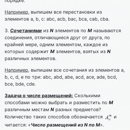
порядке.
Например
, выпишем все перестановки из
элементов a, b, c: abc, acb, bac, bca, cab, cba.
3.
Сочетаниями
из
N
элементов по
M
называются
соединения, отличающиеся друг от друга, по
крайней мере, одним элементом, каждое из
которых содержит
M
элементов, взятых из
N
различных элементов.
Например
, выпишем все сочетания из элементов a,
b, c, d, e по три: abc, abd, abe, acd, ace, ade, bcd,
bce, bde, cde.
Задача о числе размещений:
Сколькими
способами можно выбрать и разместить по
M
различным местам
N
разных предметов?
Количество таких способов обозначается
и
читается: «
Число размещений из
N
по
M
».