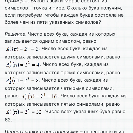
Пример
2
. Буквы азбуки Морзе состоят из
символов – точка и тире. Сколько букв получим,
если потребуем, чтобы каждая буква состояла не
более чем из пяти указанных символов?
Решение
. Число всех букв, каждая из которых
записывается одним символом, равно
. Число всех букв, каждая из
которых записывается двумя символами, равно
. Число всех букв, каждая из
которых записывается тремя символами, равно
. Число всех букв, каждая из
которых записывается четырьмя символами,
равно
. Число всех букв, каждая из
которых записывается пятью символами, равно
. Число всех указанных букв равно
62.
Перестановки с повторениями
– перестановки из