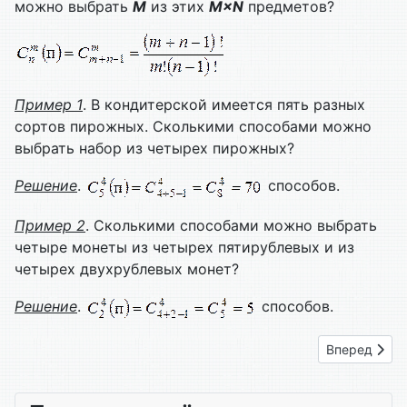
можно выбрать
M
из этих
M
×
N
предметов?
Пример
1
. В кондитерской имеется пять разных
сортов пирожных. Сколькими способами можно
выбрать набор из четырех пирожных?
Решение
.
способов.
Пример
2
. Сколькими способами можно выбрать
четыре монеты из четырех пятирублевых и из
четырех двухрублевых монет?
Решение
.
способов.
Следующий: 
Вперед