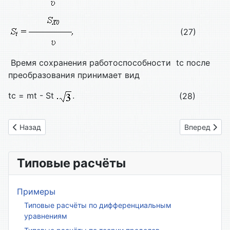
(27)
Время сохранения работоспособности tс после
преобразования принимает вид
tс = mt - St
.
(28)
Предыдущий: Глава 15.5. Веерные модели изменения ОП
Следующий: 
Назад
Вперед
Типовые расчёты
Примеры
Типовые расчёты по дифференциальным
уравнениям