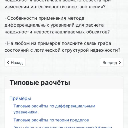
изменении интенсивности восстановления?
· Особенности применения метода
дифференциальных уравнений для расчета
надежности невосстанавливаемых объектов?
· На любом из примеров поясните связь графа
состояний с логической структурой надежности?
Предыдущий: Глава 13.2. Связь логической схемы надежнос
Следующий: 
Назад
Вперед
Типовые расчёты
Примеры
Типовые расчёты по дифференциальным
уравнениям
Типовые расчёты по теории пределов
Ряды Фурье и уравнения математической физики