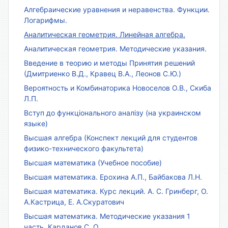
Алгебраические уравнения и неравенства. Функции.
Логарифмы.
Аналитическая геометрия. Линейная алгебра.
Аналитическая геометрия. Методические указания.
Введение в теорию и методы Принятия решений
(Дмитриенко В.Д., Кравец В.А., Леонов С.Ю.)
Вероятность и Комбинаторика Новоселов О.В., Скиба
Л.П.
Вступ до функціонального аналізу (на украинском
языке)
Высшая алгебра (Конспект лекций для студентов
физико-технического факультета)
Высшая математика (Учебное пособие)
Высшая математика. Ерохина А.П., Байбакова Л.Н.
Высшая математика. Курс лекций. А. С. Гринберг, О.
А.Кастрица, Е. А.Скуратович
Высшая математика. Методические указания 1
часть. Карданов С. О.