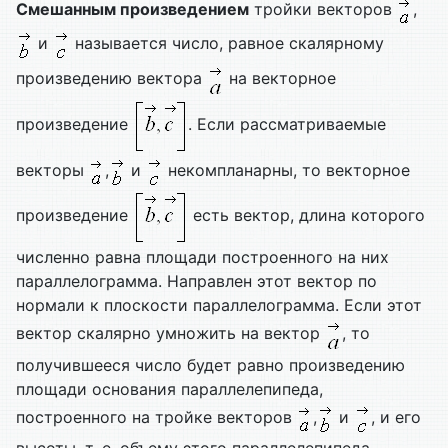
Смешанным произведением
тройки векторов
,
и
называется число, равное скалярному
произведению вектора
на векторное
произведение
. Если рассматриваемые
векторы
,
и
некомпланарны, то векторное
произведение
есть вектор, длина которого
численно равна площади построенного на них
параллелограмма. Направлен этот вектор по
нормали к плоскости параллелограмма. Если этот
вектор скалярно умножить на вектор
, то
получившееся число будет равно произведению
площади основания параллелепипеда,
построенного на тройке векторов
,
и
, и его