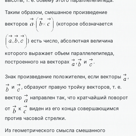
высоты, т. е. объему этого параллелепипеда.
Таким образом, смешанное произведение
векторов
(которое обозначается
) есть число, абсолютная величина
которого выражает объем параллелепипеда,
построенного на векторах
,
и
.
Знак произведение положителен, если векторы
,
и
, образуют правую тройку векторов, т. е.
вектор
направлен так, что кратчайший поворот
от
к
виден из его конца совершающимся
против часовой стрелки.
Из геометрического смысла смешанного