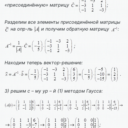
«присоединённую» матрицу
;
Разделим все элементы присоединённой матрицы
на опр-ль
и получим обратную матрицу
:
;
Находим теперь вектор-решение:
.
3) решим с – му ур – й (1) методом Гаусса:
;