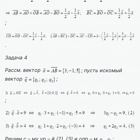
;
.
Задача 4
Рассм. вектор
; пусть искомый
вектор
;
;
Решим с – му ур – й (2), (3) и опр – м
: