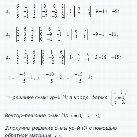
;
;
;
;
решение с–мы ур–й (1) в коорд. форме:
Вектор–решение с-мы (1):
;
2)получим решение с–мы ур–й (1) с помощью
обратной матрицы
: