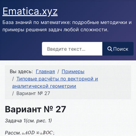
Ematica.xyz
База знаний по математике: подробные методички и
примеры решения задач любой сложности.
Поиск
Поиск
Вы здесь:
Главная
Примеры
Типовые расчёты по векторной и
аналитической геометрии
Вариант № 27
Вариант № 27
Задача 1(см. рис. 1)
Рассм.