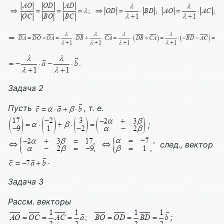
Задача 2
Пусть
, т. е.
;
след., вектор
.
Задача 3
Рассм. векторы
;