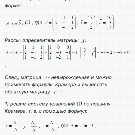
форме:
, (1) , где
;
;
;
Рассм. определитель матрицы
:
,
След., матрица
- невырожденная и можно
применять формулы Крамера и вычислять
обратную матрицу
;
1) решим систему уравнений (1) по правилу
Крамера, т. е. с помощью формул:
,
,
, где
,