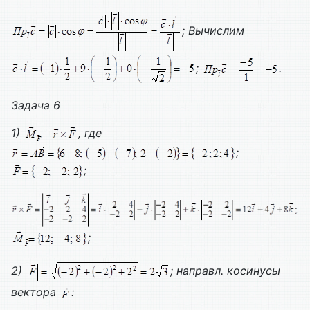
;
Вычислим
;
.
Задача 6
1)
, где
;
;
;
2)
; направл. косинусы
вектора
: