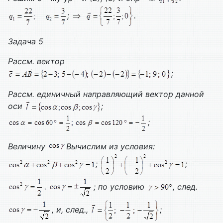
;
.
Задача 5
Рассм. вектор
;
Рассм. единичный направляющий вектор данной
оси
;
;
Величину
Вычислим из условия:
;
;
; по условию
, след.
, и, след.,
;