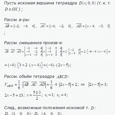
Пусть искомая вершина тетраэдра
(т. к. т.
) ;
Рассм. в-ры:
;
Рассм. смешанное произв-е:
;
Рассм. объём тетраэдра
:
;
;
;
;
;
;
След., возможные положения искомой т.
:
;
.