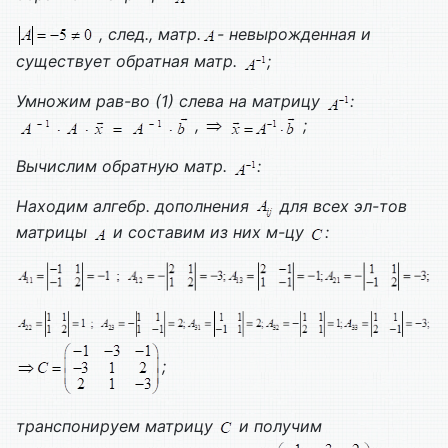
, след., матр.
- невырожденная и
существует обратная матр.
;
Умножим рав-во (1) слева на матрицу
:
,
;
Вычислим обратную матр.
:
Находим алгебр. дополнения
для всех эл-тов
матрицы
и составим из них м-цу
:
;
транспонируем матрицу
и получим