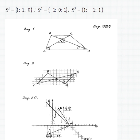
;
;
.