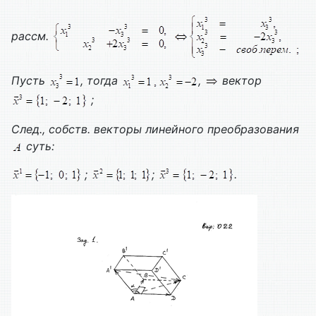
рассм.
Пусть
, тогда
,
вектор
;
След., собств. векторы линейного преобразования
суть:
;
;
.