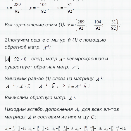
Вектор–решение с-мы (1):
;
2)получим реш–е с–мы ур–й (1) с помощью
обратной матр.
:
, след., матр.
- невырожденная и
существует обратная матр.
;
Умножим рав-во (1) слева на матрицу
:
,
;
Вычислим обратную матр.
:
Находим алгебр. дополнения
для всех эл-тов
матрицы
и составим из них м-цу
: