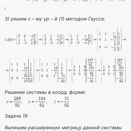
;
3) решим с – му ур – й (1) методом Гаусса:
Решение системы в коорд. форме:
Задача 19
Выпишем расширенную матрицу данной системы