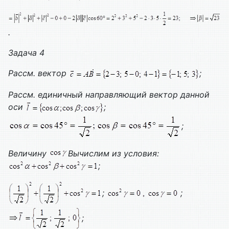
.
Задача 4
Рассм. вектор
;
Рассм. единичный направляющий вектор данной
оси
;
;
Величину
Вычислим из условия:
;
;
;
;