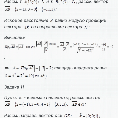
Рассм. т.
и т.
; рассм. вектор
;
Искоиое расстояние
равно модулю проекции
вектора
на направление вектора
:
Вычислим
;
; площадь квадрата равна
Задача 11
Пусть
- искомая плоскость; рассм. вектор
;
Рассм. направл. вектор оси
;