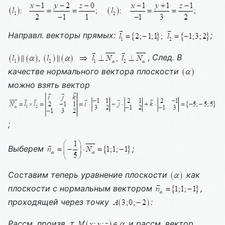
Направл. векторы прямых:
;
,
След.
В
качестве нормального вектора плоскости
можно взять вектор
;
Выберем
;
Составим теперь уравнение плоскости
как
плоскости с нормальным вектором
,
проходящей через точку
:
Рассм. произв. т.
и рассм. вектор