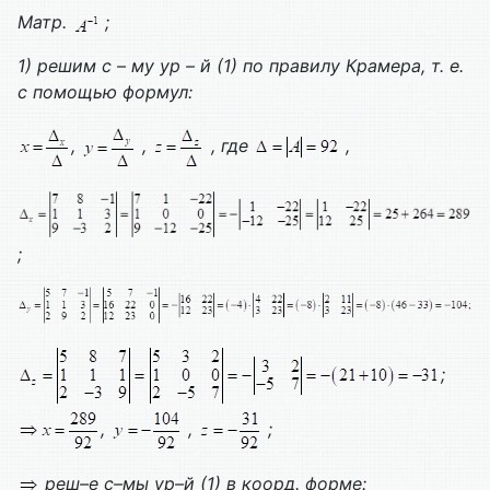
Матр.
;
1) решим с – му ур – й (1) по правилу Крамера, т. е.
с помощью формул:
,
,
, где
,
;
;
,
,
;
реш–е с–мы ур–й (1) в коорд. форме: