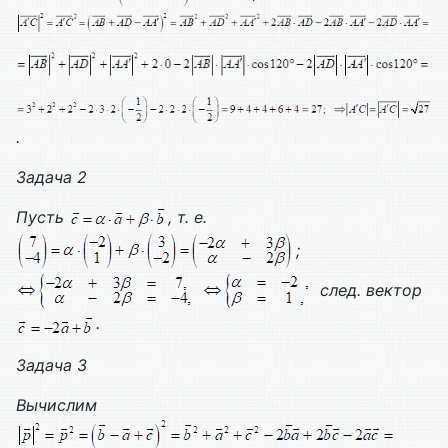
.
Задача 2
Пусть
, т. е.
;
след. вектор
.
Задача 3
Вычислим