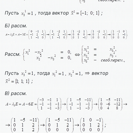
Пусть
, тогда вектор
;
Б) рассм.
Рассм.
Пусть
, тогда
,
вектор
;
В) рассм.
;