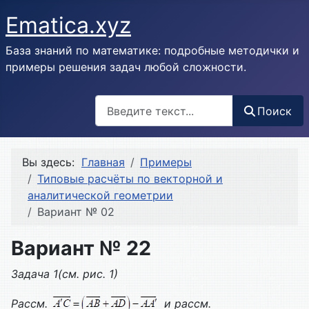
Ematica.xyz
База знаний по математике: подробные методички и
примеры решения задач любой сложности.
Поиск
Поиск
Вы здесь:
Главная
Примеры
Типовые расчёты по векторной и
аналитической геометрии
Вариант № 02
Вариант № 22
Задача 1(см. рис. 1)
Рассм.
и рассм.