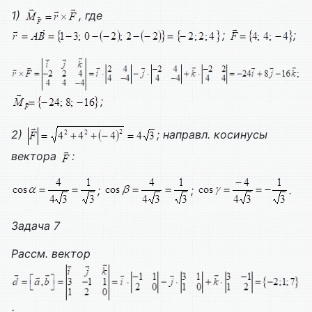
1)
, где
;
;
;
2)
; направл. косинусы
вектора
:
;
;
.
Задача 7
Рассм. вектор
;