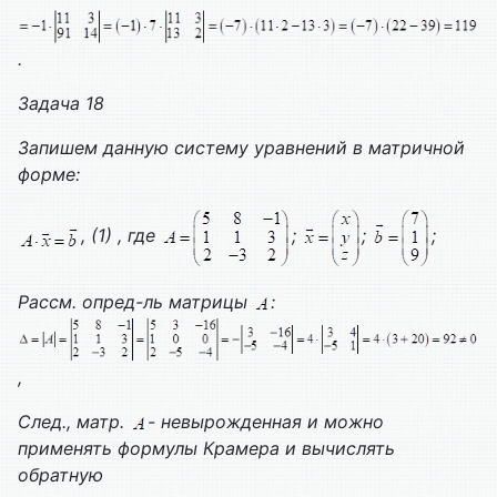
.
Задача 18
Запишем данную систему уравнений в матричной
форме:
, (1) , где
;
;
;
Рассм. опред-ль матрицы
:
,
След., матр.
- невырожденная и можно
применять формулы Крамера и вычислять
обратную