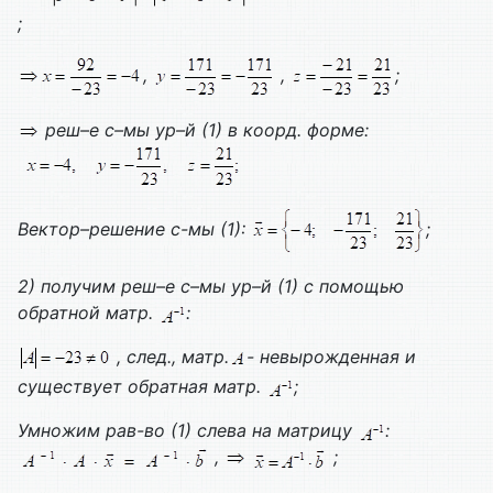
;
,
,
;
реш–е с–мы ур–й (1) в коорд. форме:
Вектор–решение с-мы (1):
;
2) получим реш–е с–мы ур–й (1) с помощью
обратной матр.
:
, след., матр.
- невырожденная и
существует обратная матр.
;
Умножим рав-во (1) слева на матрицу
:
,
;