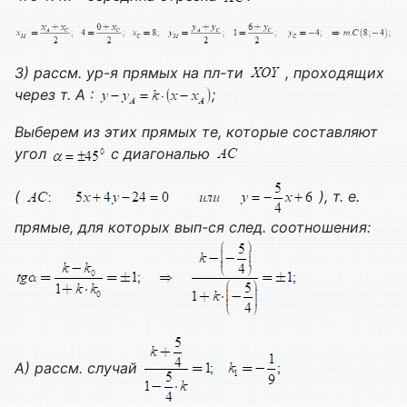
3) рассм. ур-я прямых на пл-ти
, проходящих
через т. А :
;
Выберем из этих прямых те, которые составляют
угол
с диагональю
(
), т. е.
прямые, для которых вып-ся след. соотношения:
А) рассм. случай