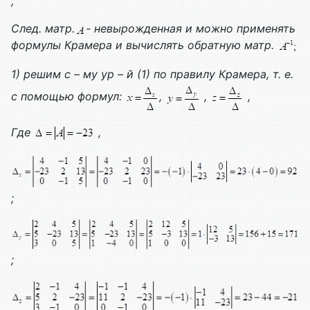
,
След. матр.
- невырожденная и можно применять
формулы Крамера и вычислять обратную матр.
1) решим с – му ур – й (1) по правилу Крамера, т. е.
с помощью формул:
,
,
,
Где
,
;
;