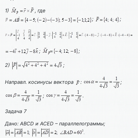
1)
, где
;
;
;
;
2)
;
Направл. косинусы вектора
:
;
;
.
Задача 7
Дано:
ABCD
и
ACED
– параллелограммы;