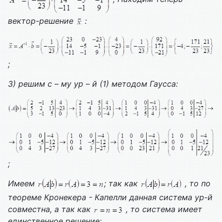
вектор-решение
:
;
3) решим с – му ур – й (1) методом Гаусса:
;
Имеем
; так как
, то по
теореме Кронекера - Капелли данная система ур-й
совместна, а так как
, то система имеет
единственное решение;