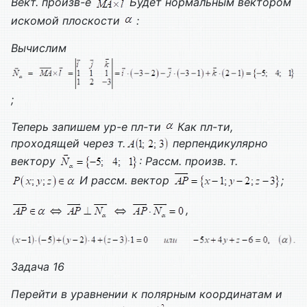
Вект. произв-е
Будет нормальным вектором
искомой плоскости
:
Вычислим
;
Теперь запишем ур-е пл-ти
Как пл-ти,
проходящей через т.
перпендикулярно
вектору
:
Рассм. произв. т.
И рассм. вектор
;
,
Задача 16
Перейти в уравнении к полярным координатам и