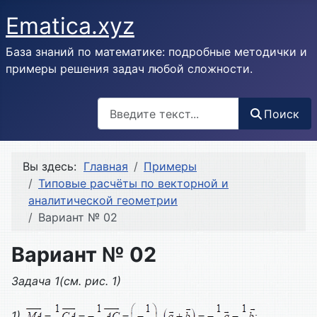
Ematica.xyz
База знаний по математике: подробные методички и
примеры решения задач любой сложности.
Поиск
Поиск
Вы здесь:
Главная
Примеры
Типовые расчёты по векторной и
аналитической геометрии
Вариант № 02
Вариант № 02
Задача 1(см. рис. 1)
1)