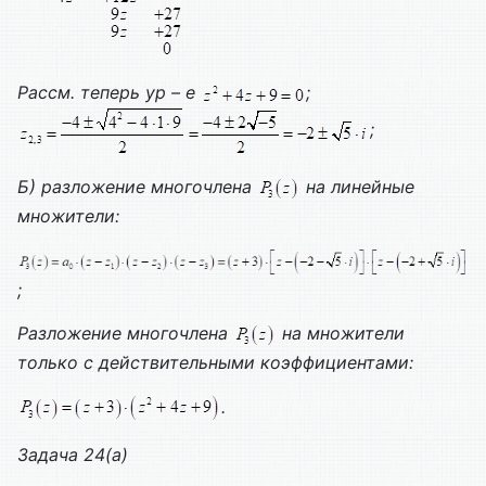
Рассм. теперь ур – е
;
;
Б) разложение многочлена
на линейные
множители:
;
Разложение многочлена
на множители
только с действительными коэффициентами:
.
Задача 24(а)