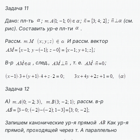
Задача 11
Дано: пл-ть
;
;
;
(см.
рис). Составить ур-е пл-ти
.
Рассм.
И рассм. вектор
;
В-р
, след.,
, т. е.
;
Задача 12
А)
рассм. в-р
Запишем канонические ур-я прямой
Как ур-я
прямой, проходящей через т. А параллельно