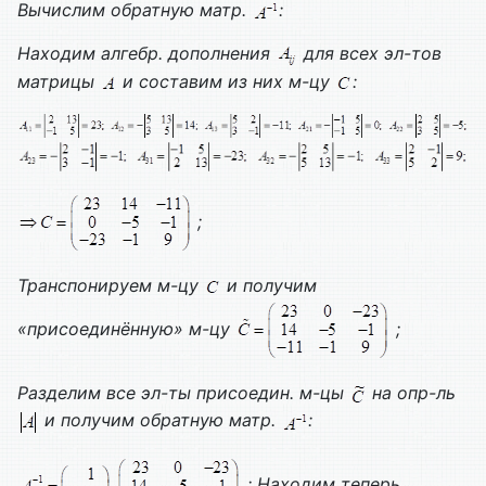
Вычислим обратную матр.
:
Находим алгебр. дополнения
для всех эл-тов
матрицы
и составим из них м-цу
:
;
Транспонируем м-цу
и получим
«присоединённую» м-цу
;
Разделим все эл-ты присоедин. м-цы
на опр-ль
и получим обратную матр.
:
;
Находим теперь