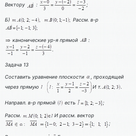
Вектору
:
;
Б)
Рассм. в-р
канонические ур-я прямой
:
.
Задача 13
Составить уравнение плоскости
, проходящей
через прямую
И т.
.
Направл. в-р прямой
есть
;
Рассм.
И рассм. вектор
;