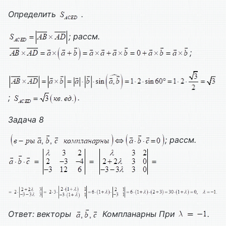
Определить
.
; рассм.
;
;
.
Задача 8
; рассм.
Ответ: векторы
Компланарны
При
.