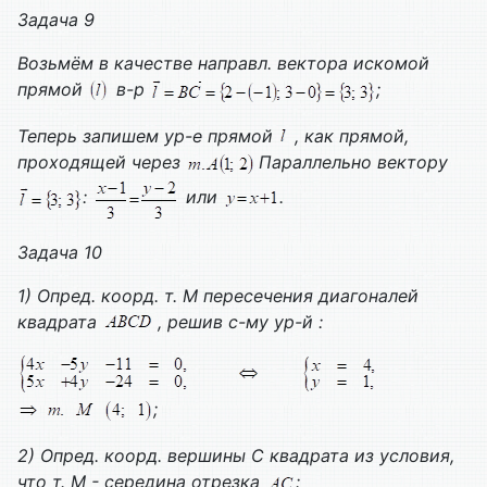
Задача 9
Возьмём в качестве направл. вектора искомой
прямой
в-р
;
Теперь запишем ур-е прямой
, как прямой,
проходящей через
Параллельно вектору
:
или
.
Задача 10
1) Опред. коорд. т. М пересечения диагоналей
квадрата
, решив с-му ур-й :
;
2) Опред. коорд. вершины С квадрата из условия,
что т. М - середина отрезка
: