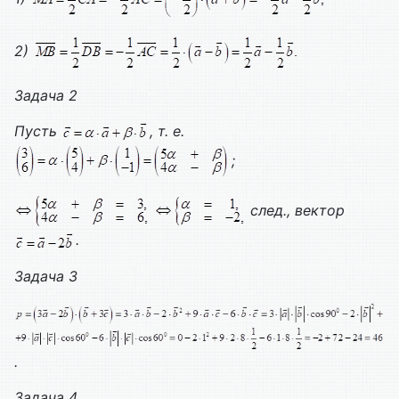
2)
Задача 2
Пусть
, т. е.
;
след., вектор
.
Задача 3
.
Задача 4