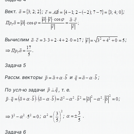
Вект.
;
;
Вычислим
;
;
.
Задача 5
Рассм. векторы
и
;
По усл-ю задачи
, т. е.
;
;
;
.
Задача 6