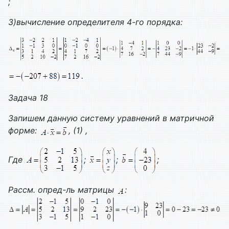
;
3)вычисление определителя 4-го порядка:
.
Задача 18
Запишем данную систему уравнений в матричной
форме:
, (1) ,
Где
;
;
;
Рассм. опред-ль матрицы
: