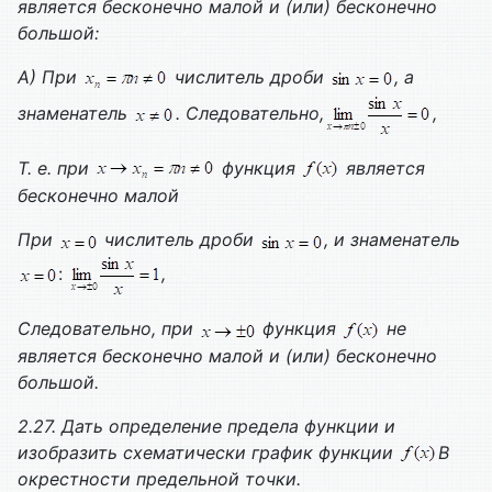
является бесконечно малой и (или) бесконечно
большой:
А) При
числитель дроби
, а
знаменатель
. Следовательно,
,
Т. е. при
функция
является
бесконечно малой
При
числитель дроби
, и знаменатель
:
,
Следовательно, при
функция
не
является бесконечно малой и (или) бесконечно
большой.
2.27. Дать определение предела функции и
изобразить схематически график функции
В
окрестности предельной точки.