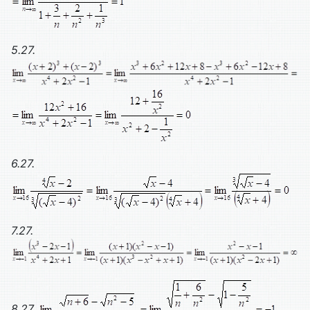
5.27.
6.27.
7.27.
8.27.