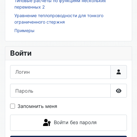
Типовые расчёты по функциям нескольких
переменных 2
Уравнение теплопроводности для тонкого
ограниченного стержня
Примеры
Войти
Логин
Пароль
Показа
Запомнить меня
Войти без пароля