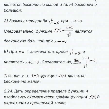
является бесконечно малой и (или) бесконечно
большой:
А) Знаменатель дроби
при
.
Следовательно, функция
является
бесконечно большой при
.
Б) При
знаменатель дроби
, а
числитель
. Следовательно,
,
Т. е. при
функция
является
бесконечно малой.
2.24. Дать определение предела функции и
изобразить схематически график функции
В
окрестности предельной точки.