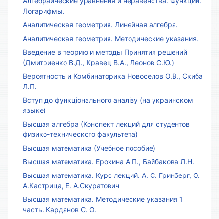
Алгебраические уравнения и неравенства. Функции.
Логарифмы.
Аналитическая геометрия. Линейная алгебра.
Аналитическая геометрия. Методические указания.
Введение в теорию и методы Принятия решений
(Дмитриенко В.Д., Кравец В.А., Леонов С.Ю.)
Вероятность и Комбинаторика Новоселов О.В., Скиба
Л.П.
Вступ до функціонального аналізу (на украинском
языке)
Высшая алгебра (Конспект лекций для студентов
физико-технического факультета)
Высшая математика (Учебное пособие)
Высшая математика. Ерохина А.П., Байбакова Л.Н.
Высшая математика. Курс лекций. А. С. Гринберг, О.
А.Кастрица, Е. А.Скуратович
Высшая математика. Методические указания 1
часть. Карданов С. О.