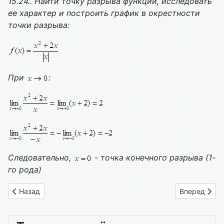
15.24.. Найти точку разрыва функции, исследовать
ее характер и построить график в окрестности
точки разрыва:
При
:
Следовательно,
- точка конечного разрыва (1-
го рода)
Предыдущий: Вариант № 23
Следующий: 
Назад
Вперед