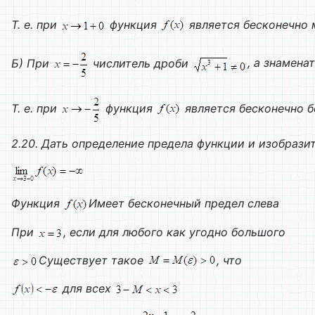
Т. е. при
функция
является бесконечно 
Б) При
числитель дроби
, а знамена
Т. е. при
функция
является бесконечно б
2.20. Дать определение предела функции и изобраз
Функция
Имеет бесконечный предел слева
При
, если для любого как угодно большого
Существует такое
, что
для всех