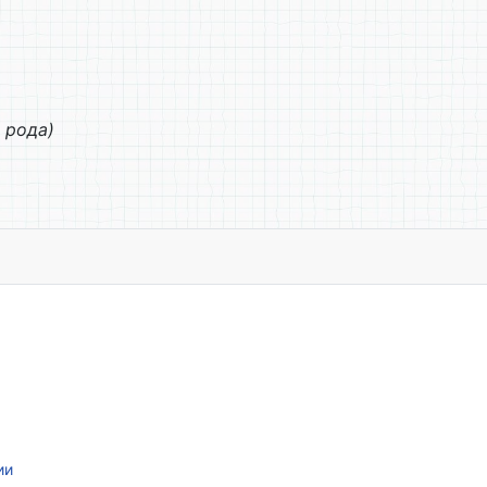
 рода)
ии