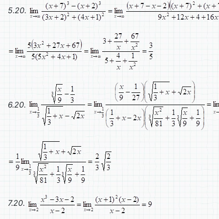
5.20.
6.20.
7.20.