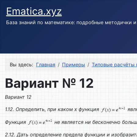
Ematica.xyz
База знаний по математике: подробные методички 
Вы здесь:
Главная
Примеры
Типовые расчёты 
Вариант № 12
Вариант 12
1.12. Определить, при каком х функция
явля
Функция
не является ни бесконечно больш
2.12. Дать определение предела функции и изобрази