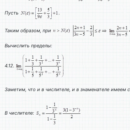
Пусть
.
Таким образом, при
Вычислить пределы:
4.12.
Заметим, что и в числителе, и в знаменателе имеем
В
числителе: