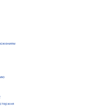
иложениям
нию
2
 стержня