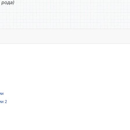
 рода)
ии
ии 2