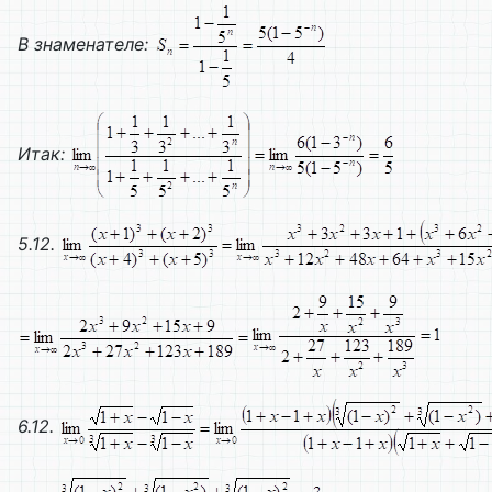
В знаменателе:
Итак:
5.12.
6.12.