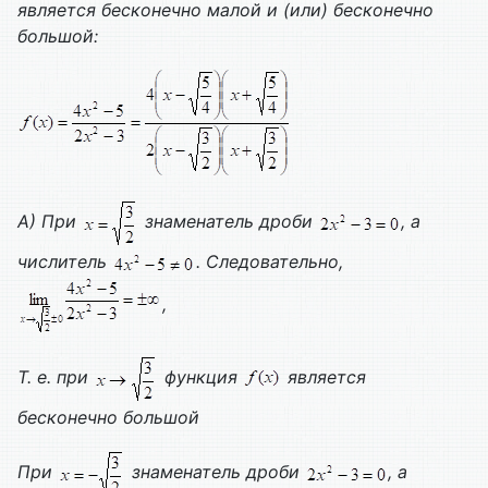
является бесконечно малой и (или) бесконечно
большой:
А) При
знаменатель дроби
, а
числитель
. Следовательно,
,
Т. е. при
функция
является
бесконечно большой
При
знаменатель дроби
, а