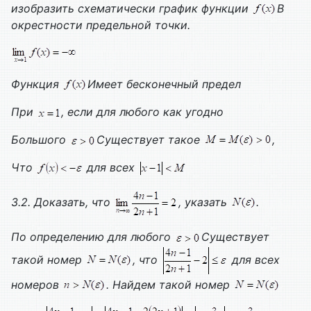
изобразить схематически график функции
В
окрестности предельной точки.
Функция
Имеет бесконечный предел
При
, если для любого как угодно
Большого
Существует такое
,
Что
для всех
3.2. Доказать, что
, указать
.
По определению для любого
Существует
такой номер
, что
для всех
номеров
. Найдем такой номер