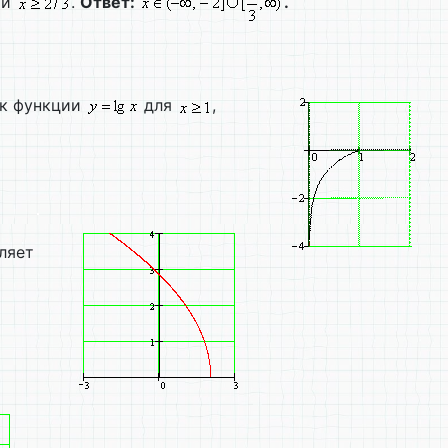
и
.
Ответ:
.
ик функции
для
,
ляет