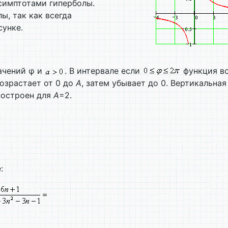
асимптотами гиперболы.
ы, так как всегда
сунке.
начений φ и
. В интервале если
функция во
возрастает от 0 до
A
, затем убывает до 0. Вертикальная
 построен для
A
=2.
: