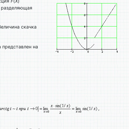
нкция
F
(
X
)
, разделяющая
Величина скачка
а представлен на
,