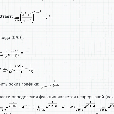
Ответ:
.
ида (0/0)).
:
.
ить эскиз графика:
.
бласти определения функция является непрерывной (ка
,