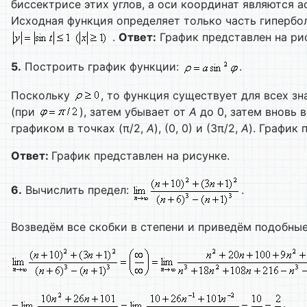
биссектрисе этих углов, а оси координат являются 
Исходная функция определяет только часть гипербол
.
Ответ:
График представлен на ри
5.
Построить график функции:
.
Поскольку
, то функция существует для всех з
(при
), затем убывает от
A
до 0, затем вновь 
графиком в точках (π/2,
A
), (0, 0) и (3π/2,
A
). График
Ответ:
График представлен на рисунке.
6.
Вычислить предел:
.
Возведём все скобки в степени и приведём подобные
.