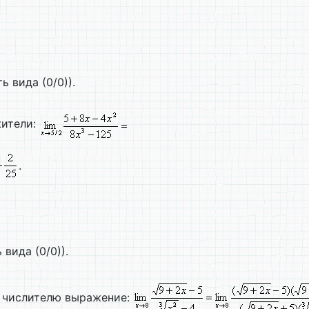
ь вида (0/0)).
жители:
.
вида (0/0)).
к числителю выражение: