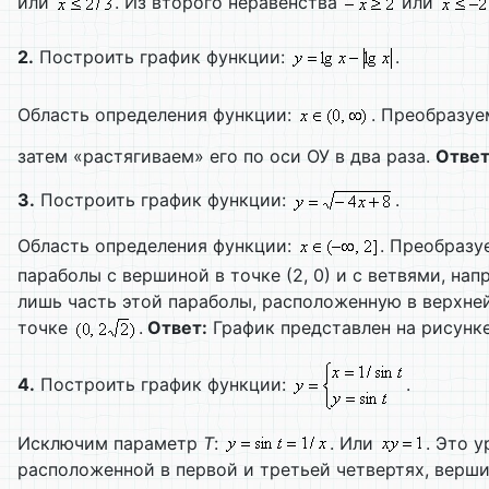
или
. Из второго неравенства
или
2.
Построить график функции:
.
Область определения функции:
. Преобразу
затем «растягиваем» его по оси ОУ в два раза.
Ответ
3.
Построить график функции:
.
Область определения функции:
. Преобраз
параболы с вершиной в точке (2, 0) и с ветвями, на
лишь часть этой параболы, расположенную в верхней
точке
.
Ответ:
График представлен на рисунке
4.
Построить график функции:
.
Исключим параметр
T
:
. Или
. Это 
расположенной в первой и третьей четвертях, верш