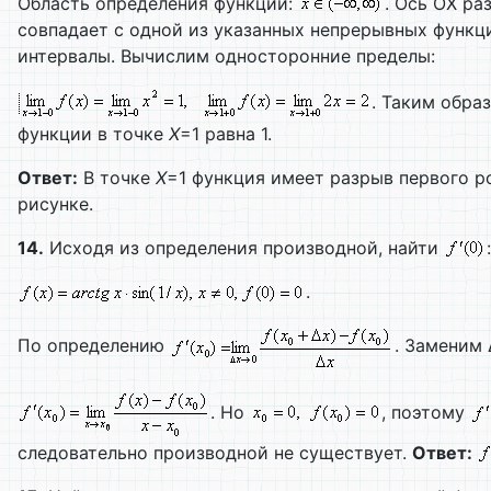
Область определения функции:
. Ось ОХ ра
совпадает с одной из указанных непрерывных функц
интервалы. Вычислим односторонние пределы:
. Таким обра
функции в точке
X
=1 равна 1.
Ответ:
В точке
X
=1 функция имеет разрыв первого ро
рисунке.
14.
Исходя из определения производной, найти
:
.
По определению
. Заменим 
. Но
, поэтому
следовательно производной не существует.
Ответ: