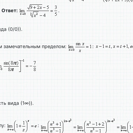
.
Ответ:
.
а (0/0)).
м замечательным пределом:
:
ть вида (1∞)).
лу:
: