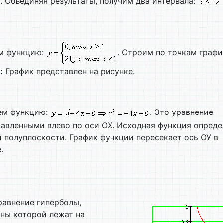
. Объединяя результаты, получим два интервала:
ем функцию:
. Строим по точкам граф
:
График представлен на рисунке.
уем функцию:
. Это уравнение
правленными влево по оси ОХ. Исходная функция опреде
 полуплоскости. График функции пересекает ось ОУ в
.
уравнение гиперболы,
ины которой лежат на