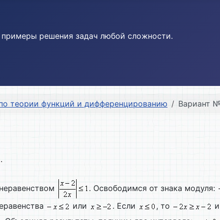
и примеры решения задач любой сложности.
по теории функций и дифференцированию
Вариант №
.
 неравенством
. Освободимся от знака модуля:
неравенства
или
. Если
, то