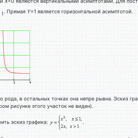
 и
X
=0 являются вертикальными асимптотами. Для пос
. Прямая
Y
=1 является горизонтальной асимптотой.
 рода, в остальных точках она непре рывна. Эскиз гр
ром рисунке этого участок не виден).
ить эскиз графика:
.