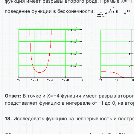
функция имеет разрывы второго рода. Прямые
X
=−1
поведение функции в бесконечности:
Ответ:
В точке и
X
=−4 функция имеет разрыв второго
представляет функцию в интервале от -1 до 0, на вто
13.
Исследовать функцию на непрерывность и постро