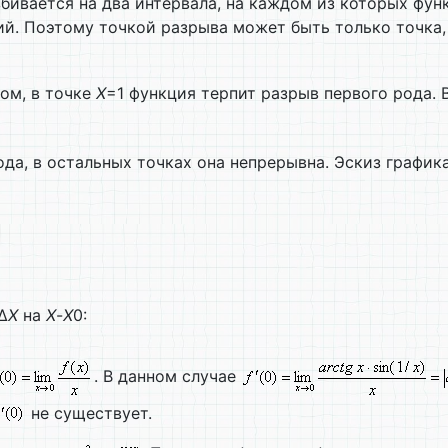
збивается на два интервала, на каждом из которых фу
ий. Поэтому точкой разрыва может быть только точка
зом, в точке
X
=1 функция терпит разрыв первого рода. 
да, в остальных точках она непрерывна. Эскиз график
Δ
X
на
X
-
X
0:
. В данном случае
не существует.