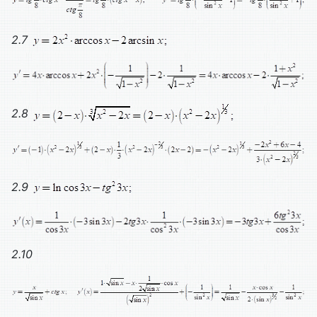
2.7
2.8
2.9
2.10