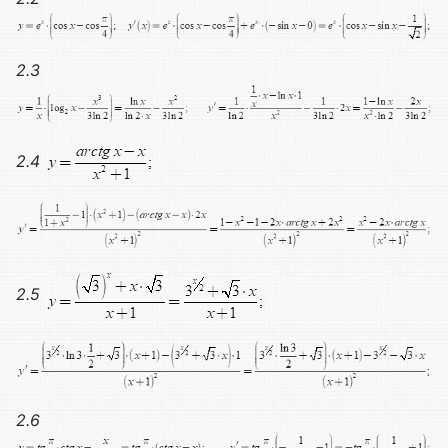
2.3
2.4
2.5
2.6