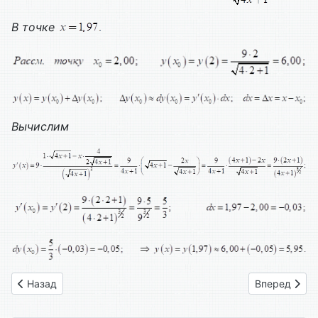
В точке
Вычислим
Предыдущий: Вариант № 23
Следующий: 
Назад
Вперед