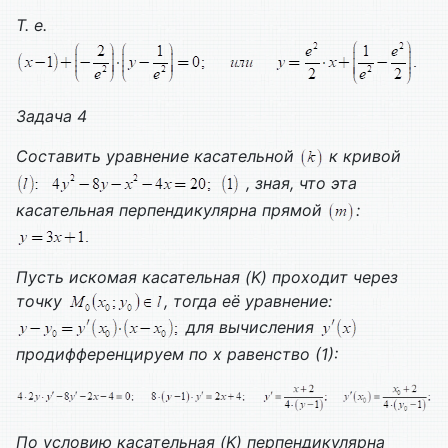
Т. е.
Задача 4
Составить уравнение касательной
к кривой
, зная, что эта
касательная перпендикулярна прямой
:
Пусть искомая касательная (
K
) проходит через
точку
, тогда её уравнение:
для вычисления
продифференцируем по х равенство (1):
По условию касательная (
K
) перпендикулярна