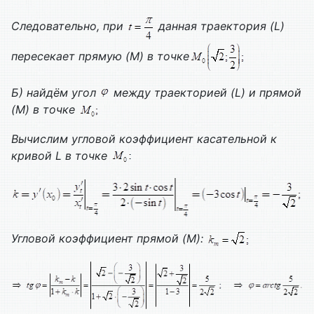
Следовательно, при
данная траектория (
L
)
пересекает прямую (
M
) в точке
Б) найдём угол
между траекторией (
L
) и прямой
(
M
) в точке
Вычислим угловой коэффициент касательной к
кривой
L
в точке
Угловой коэффициент прямой (
M
):