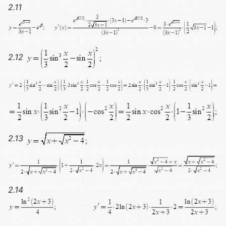
2.11
2.12
2
.13
2.14