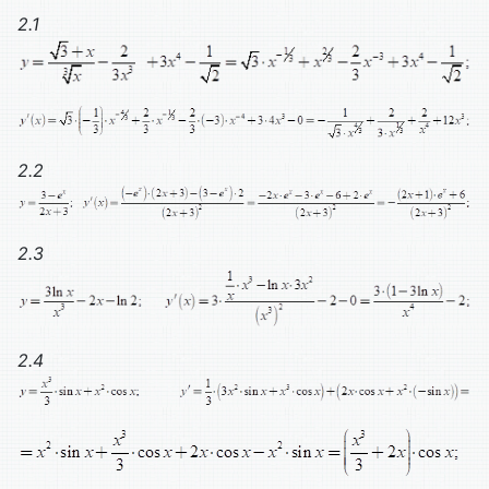
2.1
2.2
2.3
2.4