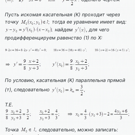
Пусть искомая касательная (
K
) проходит через
точку
тогда ее уравнение имеет вид:
найдем
, для чего
продифференцируем равенство (1) по
X
:
По условию, касательная (
K
) параллельна прямой
(т), следовательно
Т.
E
.
Точка
следовательно, можно записать: