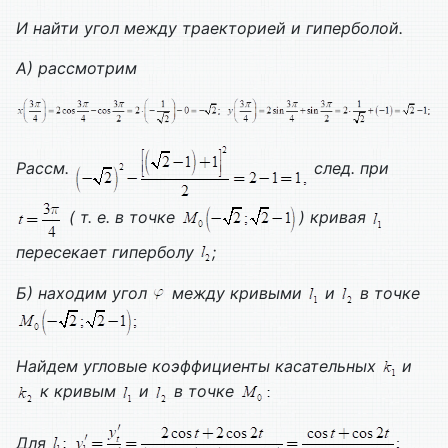
И найти угол между траекторией и гиперболой.
A
) рассмотрим
Рассм.
след. при
( т. е. в точке
) кривая
пересекает гиперболу
;
Б) находим угол
между кривыми
и
в точке
Найдем угловые коэффициенты касательных
и
к кривым
и
в точке
Для