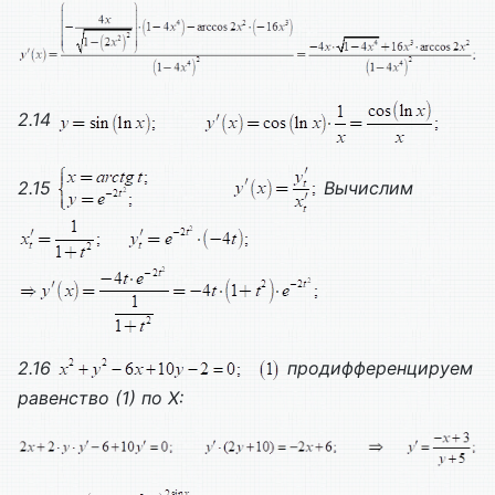
2.14
2.15
Вычислим
2.16
продифференцируем
равенство (1) по
X
: