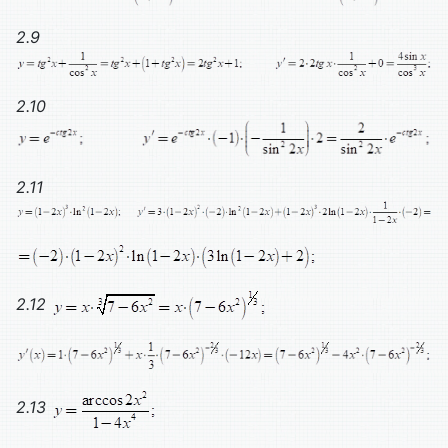
2.9
2.10
2.11
2.12
2
.13