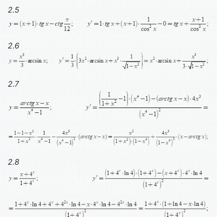
2.5
2.6
2.7
2.8