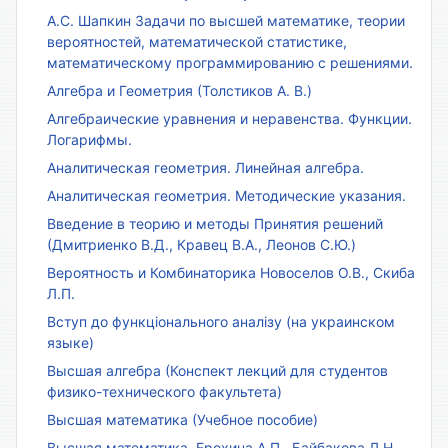
А.С. Шапкин Задачи по высшей математике, теории
вероятностей, математической статистике,
математическому программированию с решениями.
Алгебра и Геометрия (Толстиков А. В.)
Алгебраические уравнения и неравенства. Функции.
Логарифмы.
Аналитическая геометрия. Линейная алгебра.
Аналитическая геометрия. Методические указания.
Введение в теорию и методы Принятия решений
(Дмитриенко В.Д., Кравец В.А., Леонов С.Ю.)
Вероятность и Комбинаторика Новоселов О.В., Скиба
Л.П.
Вступ до функціонального аналізу (на украинском
языке)
Высшая алгебра (Конспект лекций для студентов
физико-технического факультета)
Высшая математика (Учебное пособие)
Высшая математика. Ерохина А.П., Байбакова Л.Н.