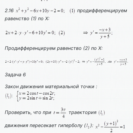
2.16
продифференцируем
равенство (1) по
X
:
Продифференцируем равенство (2) по
X
:
Задача 6
Закон движения материальной точки :
Проверить, что при
траектория
движения пересекает гиперболу (
):