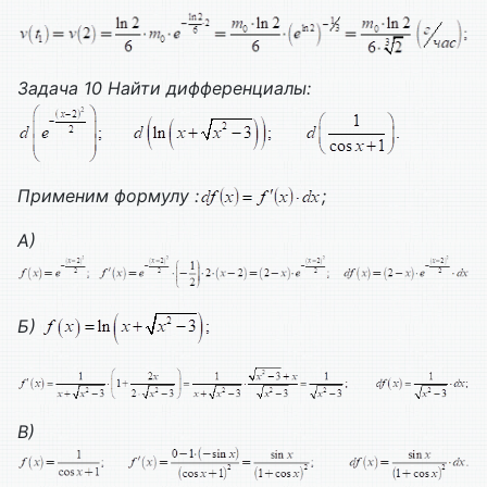
Задача 10
Найти дифференциалы:
Применим формулу :
;
A
)
Б)
В)