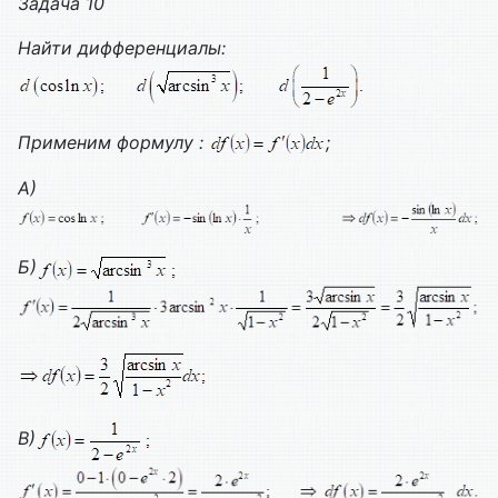
Задача 10
Найти дифференциалы:
Применим формулу :
;
А)
Б)
В)