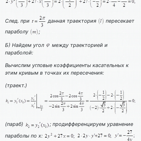
След. при
данная траектория
пересекает
параболу
;
Б) Найдем угол
между траекторией и
параболой:
Вычислим угловые коэффициенты касательных к
этим кривым в точках их пересечения:
(траект.)
(параб)
; продифференцируем уравнение
параболы по х: