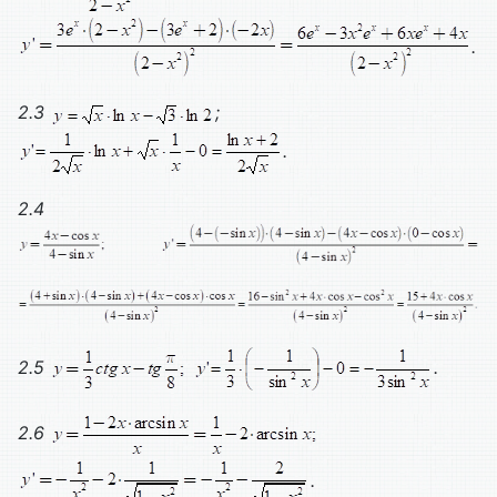
.
2.3
;
.
2.4
2.5
.
2.6
.