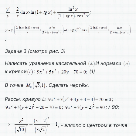
;
.
Задача 3 (смотри рис. 3)
Написать уравнения касательной
И нормали
к кривой
:
(1)
В точке
. Сделать чертёж.
Рассм. кривую
L
:
;
;
; / 90;
, - эллипс с центром в точке