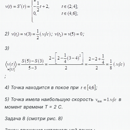
2)
;
;
3)
;
4) Точка находится в покое при
;
5) Точка имела наибольшую скорость
в
момент времени
T
= 2
C
.
Задача 8 (смотри рис. 8)
Закон движения материальной точки :