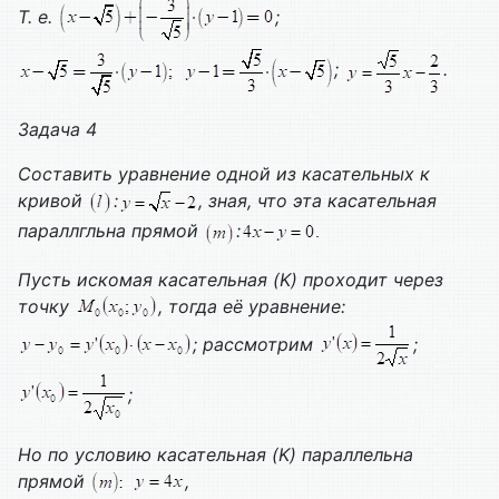
Т. е.
;
;
.
Задача 4
Составить уравнение одной из касательных к
кривой
:
, зная, что эта касательная
параллгльна прямой
:
Пусть искомая касательная (
K
) проходит через
точку
, тогда её уравнение:
; рассмотрим
;
;
Но по условию касательная (
K
) параллельна
прямой
,