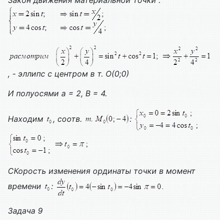
, - эллипс с центром в т. О(0;0)
И полуосями а = 2,
B
= 4.
Находим
, соотв.
:
C
Корость изменения ординаты точки в момент
времени
:
Задача 9