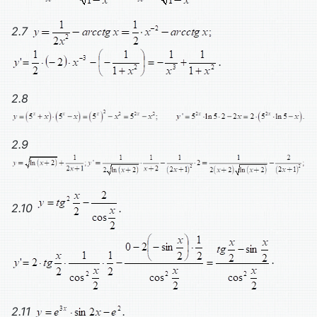
2.7
.
2.8
2.9
2.10
.
.
2.11
.