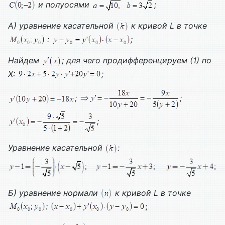
и полуосями
;
А) уравнение касательной
к кривой
L
в точке
:
;
Найдем
; для чего продифференцируем (1) по
X
:
;
;
;
;
Уравнение касательной
:
Б) уравнение нормали
к кривой
L
в точке
:
;