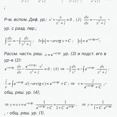
;
Р-м. вспом.
Диф. ур.:
-
ур. с разд. пер.;
Рассм. частн. реш.
ур. (3) и подст. его в
ур-е (2):
,-
общ. реш. ур. (4);
, - общ. реш. ур. (1).