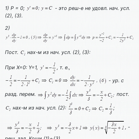
1)
P = 0;
- это реш-е не удовл. нач. усл.
(2), (3).
2)
Пост.
нах-м из нач. усл. (2), (3):
При
X=0:
Y=1,
, т. е.,
- ур. с
разд. перем.
пост.
нах-м из нач. усл. (2):
;
, -
реш. зад. Коши (1)
(3).