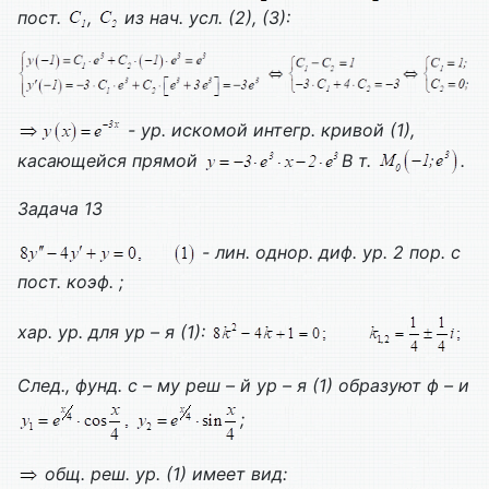
пост.
,
из нач. усл. (2), (3):
- ур. искомой интегр. кривой (1),
касающейся прямой
В т.
.
Задача 13
- лин. однор. диф. ур. 2 пор. с
пост. коэф. ;
хар. ур. для ур – я (1):
След., фунд. с – му реш – й ур – я (1) образуют ф – и
;
общ. реш. ур. (1) имеет вид: