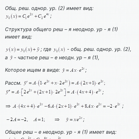
Общ. реш. однор. ур. (2) имеет вид:
;
Структура общего реш – я неоднор. ур - я (1)
имеет вид:
; где
- общ. реш. однор. ур. (2),
а
- частное реш – е неодн. ур – я (1),
Которое ищем в виде:
;
Рассм.
;
;
;
Общее реш – е неоднор. ур - я (1) имеет вид: