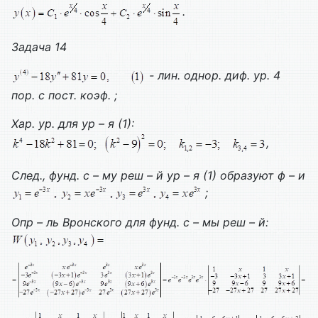
.
Задача 14
- лин. однор. диф. ур. 4
пор. с пост. коэф. ;
Хар. ур. для ур – я (1):
,
След., фунд. с – му реш – й ур – я (1) образуют ф – и
;
Опр – ль Вронского для фунд. с – мы реш – й: