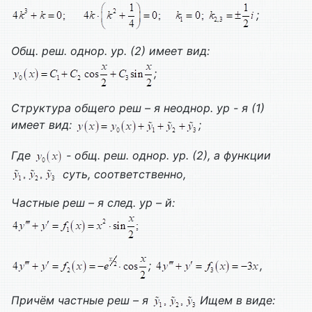
;
Общ. реш. однор. ур. (2) имеет вид:
;
Структура общего реш – я неоднор. ур - я (1)
имеет вид:
;
Где
- общ. реш. однор. ур. (2), а функции
суть, соответственно,
Частные реш – я след. ур – й:
;
,
Причём частные реш – я
Ищем в виде: