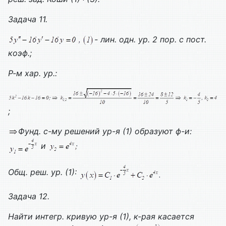
Задача 11.
- лин. одн. ур. 2 пор. с пост.
коэф.;
Р-м хар. ур.:
;
Фунд. с-му решений ур-я (1) образуют ф-и:
и
Общ. реш. ур. (1):
Задача 12.
Найти интегр. кривую ур-я (1), к-рая касается