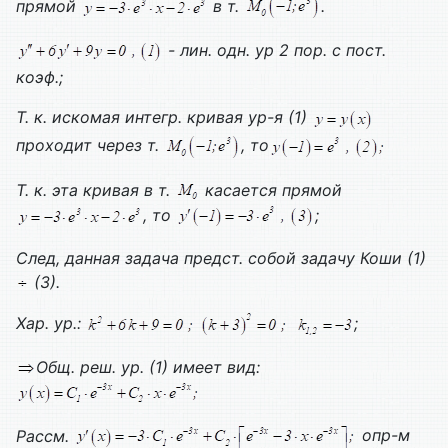
прямой
в т.
.
- лин. одн. ур 2 пор. с пост.
коэф.;
Т. к. искомая интегр. кривая ур-я (1)
проходит через т.
, то
Т. к. эта кривая в т.
касается прямой
, то
;
След, данная задача предст. собой задачу Коши (1)
(3).
Хар. ур.:
;
Общ. реш. ур. (1) имеет вид:
Рассм.
опр-м