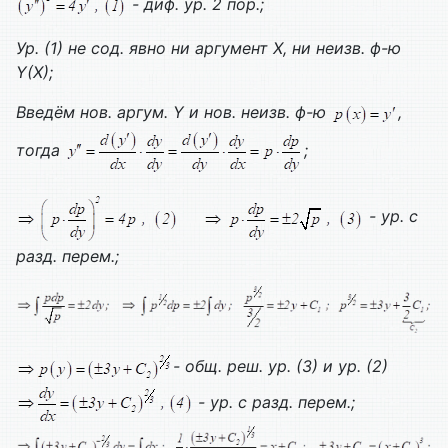
- диф. ур. 2 пор.;
Ур. (1) не сод. явно ни аргумент
X, ни неизв. ф-ю
Y(
X);
Введём нов. аргум.
Y и нов. неизв. ф-ю
,
тогда
;
- ур. с
разд. перем.;
- общ. реш. ур. (3) и ур. (2)
- ур. с разд. перем.;