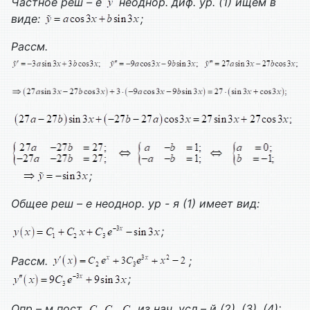
Частное реш – е
неоднор. диф. ур.
(1) ищем в
виде:
;
Рассм.
;
Общее реш – е неоднор. ур - я (1) имеет вид:
;
Рассм.
;
;
Опр – м пост.
из нач. усл – й (2), (3), (4):