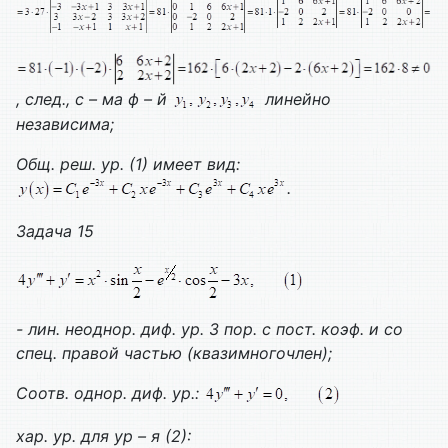
, след., с – ма ф – й
линейно
независима;
Общ. реш. ур. (1) имеет вид:
.
Задача 15
- лин. неоднор. диф. ур. 3 пор. с пост. коэф. и со
спец. правой частью (квазимногочлен);
Соотв. однор. диф. ур.:
хар. ур. для ур – я (2):