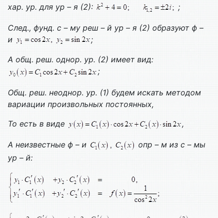
хар. ур. для ур – я (2):
;
След., фунд. с – му реш – й ур – я (2) образуют ф –
и
;
А общ. реш. однор. ур. (2) имеет вид:
;
Общ. реш. неоднор. ур. (1) будем искать методом
вариации произвольных постоянных,
То есть в виде
,
А неизвестные ф – и
опр – м из с – мы
ур – й: