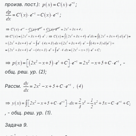
произв. пост.):
;
;
, -
общ. реш. ур. (2);
Рассм.
, - общ. реш. ур. (1).
Задача 9.