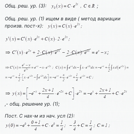
Общ. реш. ур. (3):
;
Общ. реш. ур. (1) ищем в виде ( метод вариации
произв. пост-х):
;
,- общ. решение ур. (1);
Пост.
C нах-м из нач. усл (2):