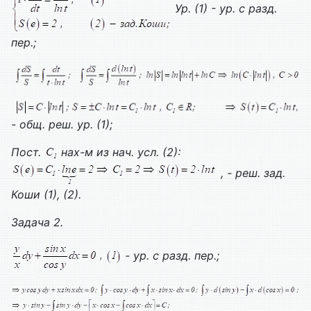
Ур. (1) - ур. с разд.
пер.;
- общ. реш. ур. (1);
Пост.
нах-м из нач. усл. (2):
, - реш. зад.
Коши (1), (2).
Задача 2.
- ур. с разд. пер.;