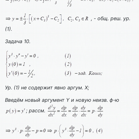
, - общ. реш. ур.
(1).
Задача 10.
Ур. (1) не содержит явно аргум.
X;
Введём новый аргумент
Y и новую неизв. ф-ю
; рассм.