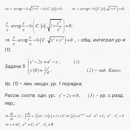
, - общ. интеграл ур-я
(1).
Задача 5
Ур. (1) – лин. неодн. ур. 1 порядка;
Рассм. соотв. одн. ур.:
- ур. с разд.
пер.;