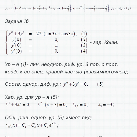
Задача 16
- зад. Коши.
Ур – е (1)- лин. неоднор. диф. ур. 3 пор. с пост.
коэф. и со спец. правой частью (квазимногочлен);
Соотв. однор. диф. ур.:
Хар. ур. для ур – я (5):
;
Общ. реш. однор. ур. (5) имеет вид:
;