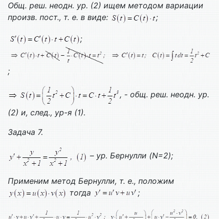
Общ. реш. неодн. ур. (2) ищем методом вариации
произв. пост., т. е. в виде:
;
;
;
, - общ. реш. неодн. ур.
(2) и, след., ур-я (1).
Задача 7.
– ур. Бернулли (
N=2);
Применим метод Бернулли, т. е., положим
тогда
;