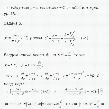
,
- общ. интеграл
ур. (1).
Задача 3.
рассм.
Введём новую неизв. ф - ю
, тогда
;
, - ур. с
разд. пер.;