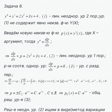
Задача 8.
- лин. неоднор. ур 2 пор.;ур.
(1) не содержит явно неизв. ф-ю
Y(
X);
Введём новую неизв-ю ф-ю
, где
X –
аргумент, тогда
;
- лин. неоднор. ур 1 пор.;
р-м соотв. однор. ур:
- ур. с разд.
пер.;
- общ.
реш. ур-я (3);
Реш-е неодн. ур. (2) ищем в виде(метод вариации