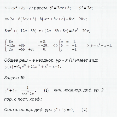
; рассм.
;
;
Общее реш – е неоднор. ур - я (1) имеет вид:
.
Задача 19
- лин. неоднор. диф. ур. 2
пор. с пост. коэф.;
Соотв. однор. диф. ур.: