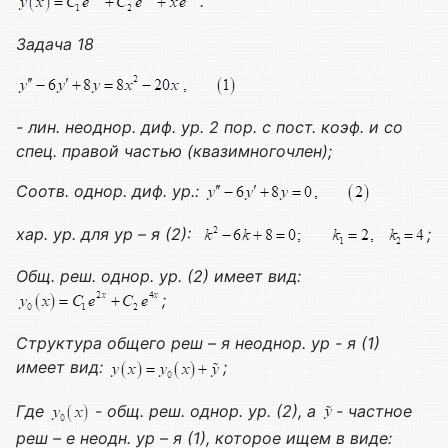
.
Задача 18
- лин. неоднор. диф. ур. 2 пор. с пост. коэф. и со
спец. правой частью (квазимногочлен);
Соотв. однор. диф. ур.:
хар. ур. для ур – я (2):
;
Общ. реш. однор. ур. (2) имеет вид:
;
Структура общего реш – я неоднор. ур - я (1)
имеет вид:
;
Где
- общ. реш. однор. ур. (2), а
- частное
реш – е неодн. ур – я (1), которое ищем в виде: