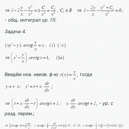
,
- общ. интеграл ур. (1).
Задача 4.
Введём нов. неизв. ф-ю
, тогда
;
, - ур. с
разд. перем.;