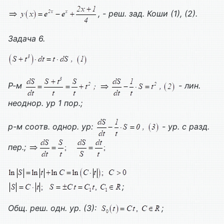
, - реш. зад. Коши (1), (2).
Задача 6.
Р-м
- лин.
неоднор. ур 1 пор.;
р-м соотв. однор. ур:
- ур. с разд.
пер.;
;
Общ. реш. одн. ур. (3):
;