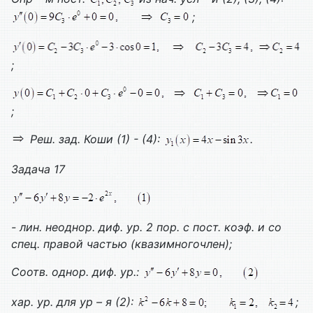
;
;
;
Реш. зад. Коши (1) - (4):
.
Задача 17
- лин. неоднор. диф. ур. 2 пор. с пост. коэф. и со
спец. правой частью (квазимногочлен);
Соотв. однор. диф. ур.:
хар. ур. для ур – я (2):
;