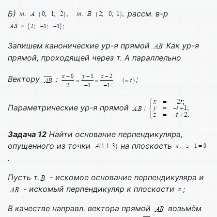
Б)
рассм. в-р
Запишем канонические ур-я прямой
Как ур-я
прямой, проходящей через т. А параллельно
Вектору
:
;
Параметрические ур-я прямой
:
Задача 12
Найти основание перпендикуляра,
опущенного из точки
на плоскость
.
Пусть т.
- искомое основание перпендикуляра и
- искомый перпендикуляр к плоскости
;
В качестве направл. вектора прямой
возьмём