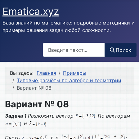
Ematica.xyz
База знаний по математике: подробные методички и
примеры решения задач любой сложности.
Поиск
Поиск
Вы здесь:
Главная
Примеры
Типовые расчёты по алгебре и геометрии
Вариант № 08
Вариант № 08
Задача 1
Разложить вектор
По векторам
и
.
Пусть
, т. е.
;