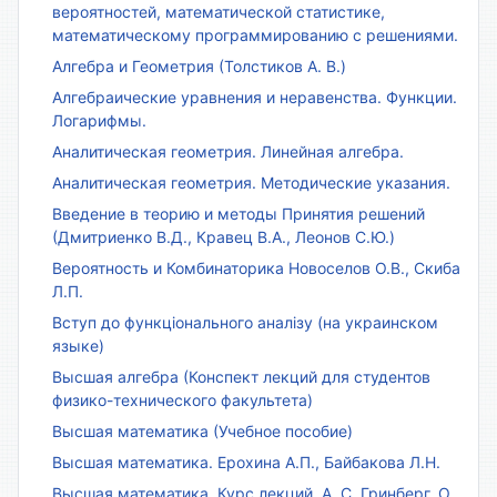
вероятностей, математической статистике,
математическому программированию с решениями.
Алгебра и Геометрия (Толстиков А. В.)
Алгебраические уравнения и неравенства. Функции.
Логарифмы.
Аналитическая геометрия. Линейная алгебра.
Аналитическая геометрия. Методические указания.
Введение в теорию и методы Принятия решений
(Дмитриенко В.Д., Кравец В.А., Леонов С.Ю.)
Вероятность и Комбинаторика Новоселов О.В., Скиба
Л.П.
Вступ до функціонального аналізу (на украинском
языке)
Высшая алгебра (Конспект лекций для студентов
физико-технического факультета)
Высшая математика (Учебное пособие)
Высшая математика. Ерохина А.П., Байбакова Л.Н.
Высшая математика. Курс лекций. А. С. Гринберг, О.