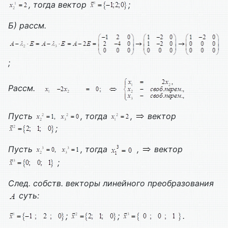
, тогда вектор
;
Б) рассм.
;
Рассм.
Пусть
, тогда
,
вектор
;
Пусть
, тогда
,
вектор
;
След. собств. векторы линейного преобразования
суть:
;
;
.