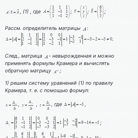
, (1) , где
;
;
;
Рассм. определитель матрицы
:
След., матрица
- невырожденная и можно
применять формулы Крамера и вычислять
обратную матрицу
;
1) решим систему уравнений (1) по правилу
Крамера, т. е. с помощью формул:
,
,
, где
,
;
;