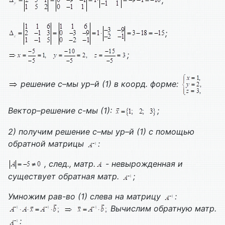
;
;
решение с–мы ур–й (1) в коорд. форме:
Вектор–решение с-мы (1):
;
2) получим решение с–мы ур–й (1) с помощью
обратной матрицы
:
, след., матр.
- невырожденная и
существует обратная матр.
;
Умножим рав-во (1) слева на матрицу
:
Вычислим обратную матр.
: